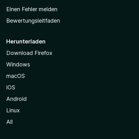
r
Einen Fehler melden
t
Bewertungsleitfaden
s
e
i
Herunterladen
t
Download Firefox
e
Windows
g
e
macOS
h
iOS
e
n
Android
Linux
All