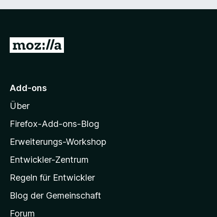
Z
u
r
M
Add-ons
o
Über
z
i
Firefox-Add-ons-Blog
l
Erweiterungs-Workshop
l
Entwickler-Zentrum
a
-
Regeln für Entwickler
S
Blog der Gemeinschaft
t
a
Forum