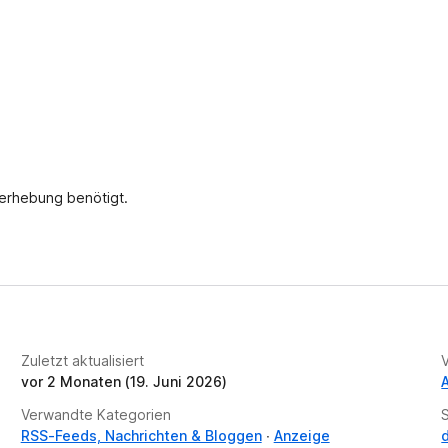
e
r
t
u
n
g
e
n
v
nerhebung benötigt.
o
r
Zuletzt aktualisiert
vor 2 Monaten (19. Juni 2026)
Verwandte Kategorien
RSS-Feeds, Nachrichten & Bloggen
Anzeige