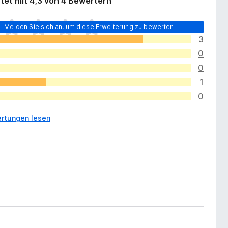
tet mit 4,3 von 4 Bewertern
Melden Sie sich an, um diese Erweiterung zu bewerten
3
0
0
1
0
rtungen lesen