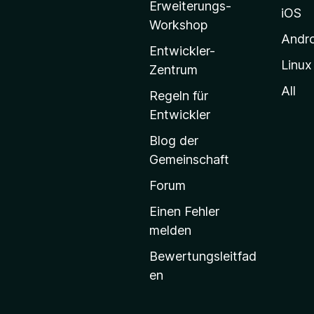
Erweiterungs-
l
iOS
Workshop
l
Andr
a
Entwickler-
Linux
-
Zentrum
S
All
Regeln für
t
Entwickler
a
Blog der
r
Gemeinschaft
t
s
Forum
e
Einen Fehler
i
melden
t
Bewertungsleitfad
e
en
g
e