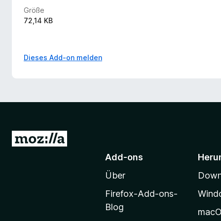
Größe
72,14 KB
Dieses Add-on melden
Z
u
Add-ons
Heru
r
Über
Downl
M
o
Firefox-Add-ons-
Wind
z
Blog
mac
i