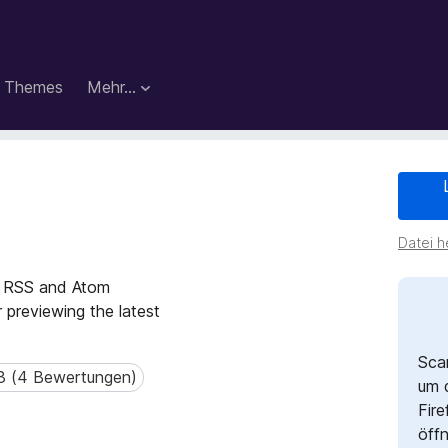
Themes
Mehr…
Datei h
ts RSS and Atom
r previewing the latest
Sca
3 (4 Bewertungen)
(4 Bewertungen)
um 
Fire
öff