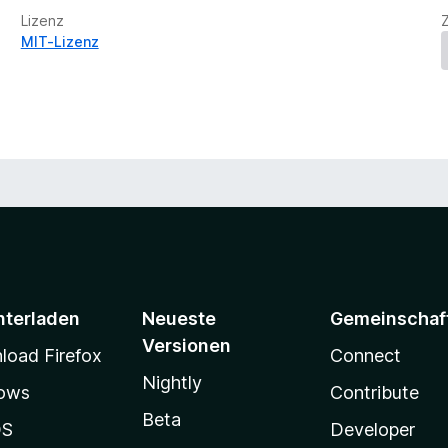
Lizenz
MIT-Lizenz
nterladen
Neueste
Gemeinschaf
Versionen
oad Firefox
Connect
Nightly
ows
Contribute
Beta
OS
Developer