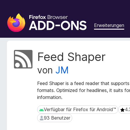
A
d
Erweiterungen
d
-
o
n
M
Feed Shaper
s
e
t
f
von
JM
a
ü
d
r
a
Feed Shaper is a feed reader that suppor
d
t
formats. Optimized for headlines, it suits fo
e
e
information.
n
n
F
z
Verfügbar für Firefox für Android™
4.
Verfügbar für Firefox für Android™
4.3 
u
i
93 Benutzer
93 Benutzer
r
r
E
e