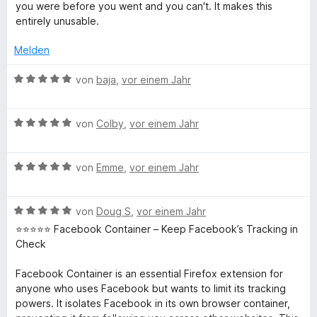
r
t
t
r
o
you were before you went and you can't. It makes this
t
t
m
5
n
n
entirely unusable.
e
i
v
e
5
a
t
t
o
n
S
Melden
m
5
n
t
i
v
i
5
e
B
von
baja
,
vor einem Jahr
t
o
S
r
e
1
n
t
n
w
n
v
5
e
B
e
e
von
Colby
,
vor einem Jahr
o
S
r
e
n
r
e
n
t
n
w
t
5
e
B
e
e
von
Emme
,
vor einem Jahr
e
r
S
r
e
n
r
t
t
n
w
t
m
e
B
e
e
von
Doug S
,
vor einem Jahr
e
i
r
e
n
r
t
t
⭐️⭐️⭐️⭐️⭐️ Facebook Container – Keep Facebook’s Tracking in
n
w
t
m
5
Check
e
e
e
i
v
n
r
t
t
o
Facebook Container is an essential Firefox extension for
t
m
5
n
anyone who uses Facebook but wants to limit its tracking
e
i
v
5
powers. It isolates Facebook in its own browser container,
t
t
o
S