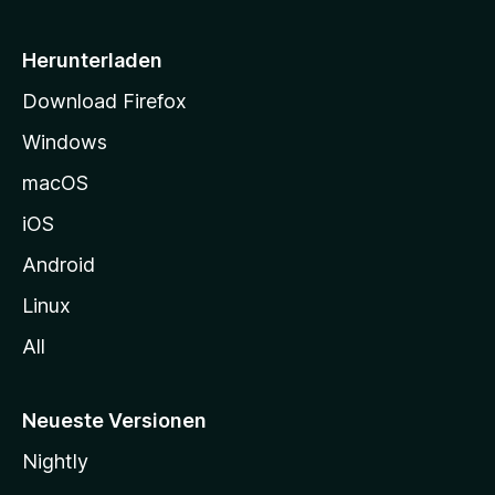
e
i
Herunterladen
t
Download Firefox
e
Windows
g
e
macOS
h
iOS
e
n
Android
Linux
All
Neueste Versionen
Nightly