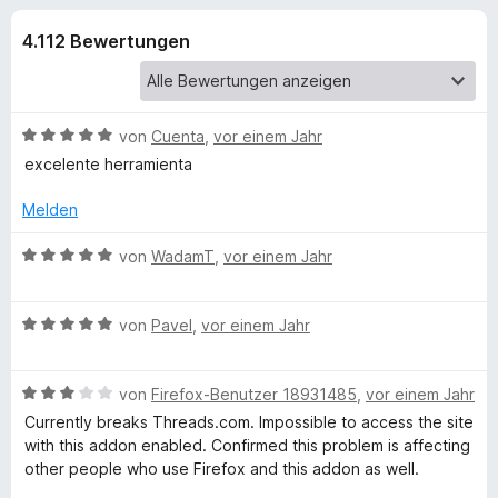
u
t
f
4
4.112 Bewertungen
o
n
,
x
5
-
g
v
B
o
B
von
Cuenta
,
vor einem Jahr
n
r
e
e
excelente herramienta
5
o
w
S
e
w
Melden
n
t
r
s
e
t
B
von
WadamT
,
vor einem Jahr
e
f
r
e
e
r
n
t
w
e
ü
m
B
e
von
Pavel
,
vor einem Jahr
n
i
e
r
t
w
r
t
5
B
e
von
Firefox-Benutzer 18931485
,
vor einem Jahr
e
v
e
r
t
Currently breaks Threads.com. Impossible to access the site
F
o
w
t
m
with this addon enabled. Confirmed this problem is affecting
n
e
e
i
other people who use Firefox and this addon as well.
a
5
r
t
t