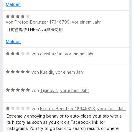
S
t
m
5
Melden
c
t
e
i
v
e
t
t
o
B
r
m
5
von
Firefox-Benutzer 17346799
,
vor einem Jahr
n
e
e
n
i
v
5
w
目前會導致THREADS無法使用
e
t
o
S
e
b
n
3
n
t
r
Melden
v
5
e
t
o
o
S
r
e
B
von
chrishazfun
,
vor einem Jahr
n
t
n
t
e
5
e
o
e
m
w
S
r
n
B
i
e
von
Kualdir
,
vor einem Jahr
t
n
e
t
r
k
e
e
w
4
t
r
n
B
e
von
Tijanovic
,
vor einem Jahr
v
e
C
n
e
r
o
t
e
w
t
n
m
o
n
B
e
von
Firefox-Benutzer 18945823
,
vor einem Jahr
e
5
i
e
r
t
S
t
Extremely annoying behavior to auto-close your tab with all
w
t
m
t
3
n
its history as soon as you click a Facebook link (or
e
e
i
e
v
Instagram). You try to go back to search results or where