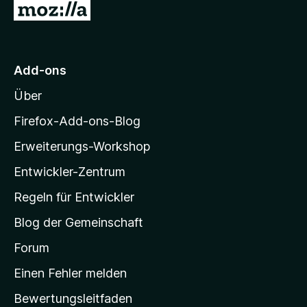
n
Z
S
t
u
e
r
r
M
n
Add-ons
e
o
n
Über
z
i
Firefox-Add-ons-Blog
l
Erweiterungs-Workshop
l
Entwickler-Zentrum
a
-
Regeln für Entwickler
S
Blog der Gemeinschaft
t
a
Forum
r
Einen Fehler melden
t
Bewertungsleitfaden
s