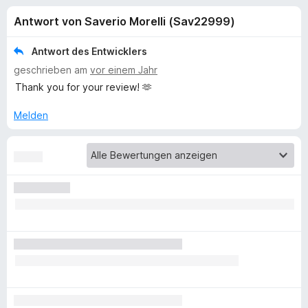
u
t
f
Antwort von Saverio Morelli (Sav22999)
4
o
n
,
x
8
Antwort des Entwicklers
-
g
v
geschrieben am
vor einem Jahr
B
o
Thank you for your review! 🫶
n
r
e
5
o
Melden
S
w
n
t
s
e
e
f
r
r
n
e
ü
n
r
E
m