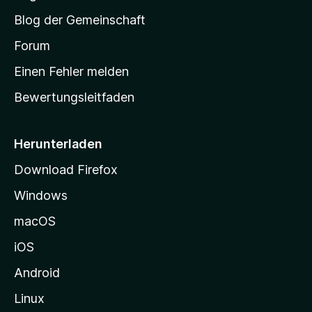
S
Blog der Gemeinschaft
t
a
Forum
r
Einen Fehler melden
t
Bewertungsleitfaden
s
e
i
Herunterladen
t
Download Firefox
e
Windows
g
e
macOS
h
iOS
e
n
Android
Linux