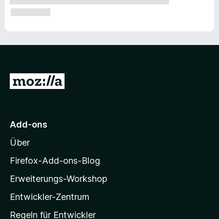
Z
u
r
M
Add-ons
o
Über
z
i
Firefox-Add-ons-Blog
l
Erweiterungs-Workshop
l
Entwickler-Zentrum
a
-
Regeln für Entwickler