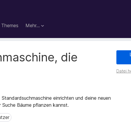
Themes
Mehr…
hmaschine, die

Datei h
m
ls Standardsuchmaschine einrichten und deine neuen
r Suche Bäume pflanzen kannst.
tzer
er