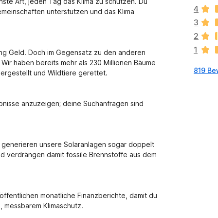
l
chste Art, jeden Tag das Klima zu schützen. Du
4
i
Gemeinschaften unterstützen und das Klima
e
3
g
2
e
1
n
ung Geld. Doch im Gegensatz zu den anderen
n
Wir haben bereits mehr als 230 Millionen Bäume
819 Be
o
rgestellt und Wildtiere gerettet.
c
h
k
bnisse anzuzeigen; deine Suchanfragen sind
e
i
n
e
h generieren unsere Solaranlagen sogar doppelt
B
nd verdrängen damit fossile Brennstoffe aus dem
e
w
e
r
öffentlichen monatliche Finanzberichte, damit du
t
m, messbarem Klimaschutz.
u