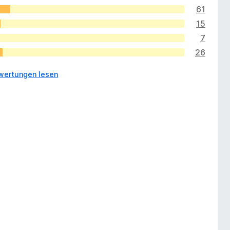
61
15
7
26
wertungen lesen