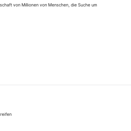
n
nschaft von Millionen von Menschen, die Suche um
g
e
n
v
o
r
reifen