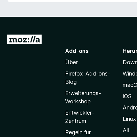
Z
u
Add-ons
Heru
r
Über
Downl
M
o
Firefox-Add-ons-
Wind
z
Blog
mac
i
Erweiterungs-
l
iOS
Workshop
l
Andr
a
Entwickler-
Linux
-
Zentrum
S
All
Regeln für