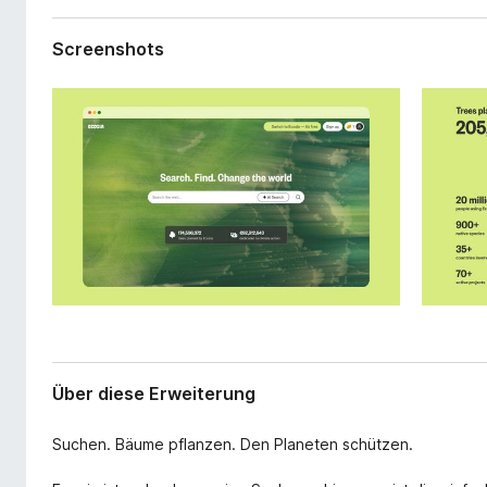
r
f
w
o
Screenshots
e
x
i
-
t
e
B
r
r
u
o
n
w
g
s
e
r
Über diese Erweiterung
Suchen. Bäume pflanzen. Den Planeten schützen.