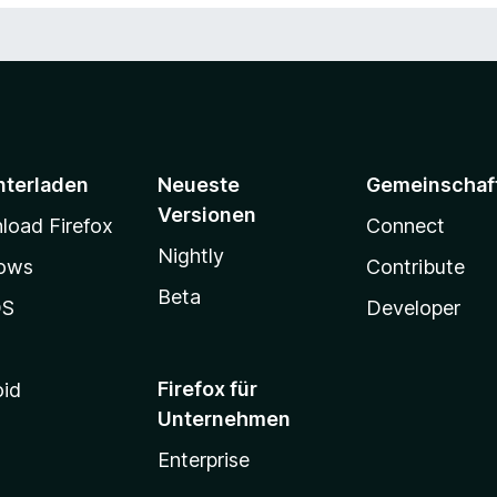
nterladen
Neueste
Gemeinschaf
Versionen
oad Firefox
Connect
Nightly
ows
Contribute
Beta
OS
Developer
Firefox für
oid
Unternehmen
Enterprise