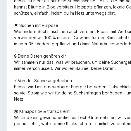
Ecosia ist mehr als nur eine Suchmaschine – es ist die einfa
kannst Bäume in Biodiversitäts-Hotspots pflanzen, lokale 
schützen, einfach, indem du im Netz unterwegs bist.
🌳 Suchen mit Purpose
Wie andere Suchmaschinen auch verdient Ecosia mit Werb
verwenden wir 100 % unseres Gewinns für den Klimaschutz. 
in über 35 Ländern gepflanzt und damit Naturräume wiederhe
🔒 Deine Daten gehören dir
Wir sammeln nur das, was wir brauchen, um deine Sucherge
immer verschlüsselt. Wir wollen Bäume, keine Daten.
⚡ Von der Sonne angetrieben
Ecosia wird mit erneuerbarer Energie betrieben. Tatsächlic
so viel Strom wie wir für deine Suchanfragen benötigen – u
Netz.
🌍 Klimapositiv & transparent
Wir sind kein gewinnorientiertes Tech-Unternehmen; wir ver
genau siehst, wohin deine Klicks führen – nämlich zu echte