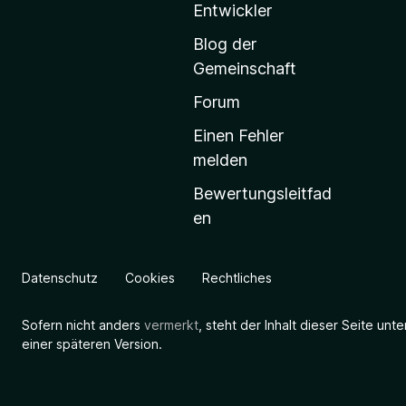
t
Entwickler
a
Blog der
r
Gemeinschaft
t
s
Forum
e
Einen Fehler
i
melden
t
Bewertungsleitfad
e
en
g
e
h
Datenschutz
Cookies
Rechtliches
e
n
Sofern nicht anders
vermerkt
, steht der Inhalt dieser Seite unt
einer späteren Version.