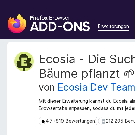
A
d
Erweiterungen
d
-
o
n
M
Ecosia - Die Suc
s
e
t
f
Bäume pflanzt 
a
ü
d
r
von
Ecosia Dev Tea
a
d
t
e
e
Mit dieser Erweiterung kannst du Ecosia a
n
n
Browsertabs anpassen, sodass du mit jede
F
z
u
i
4.7 (819 Bewertungen)
212.295 Benu
4.7 (819 Bewertungen)
212.295 Benutz
r
r
E
e