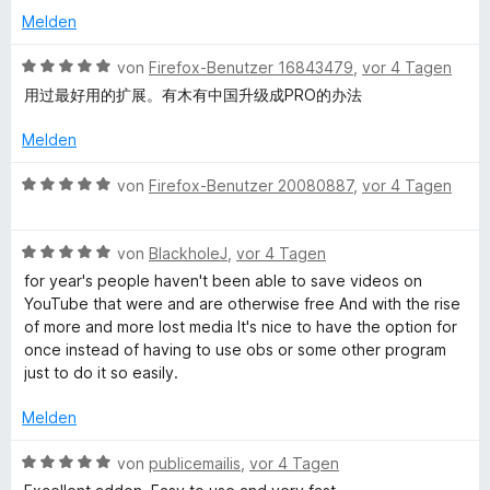
l
e
e
5
e
e
Melden
r
n
v
r
t
o
n
o
t
m
B
von
Firefox-Benutzer 16843479
,
vor 4 Tagen
e
n
e
i
e
用过最好用的扩展。有木有中国升级成PRO的办法
a
n
5
t
t
w
S
m
4
e
Melden
t
i
d
v
r
e
t
o
t
B
von
Firefox-Benutzer 20080887
,
vor 4 Tagen
r
5
n
e
e
e
n
v
5
t
w
e
o
S
m
B
e
von
BlackholeJ
,
vor 4 Tagen
r
n
n
t
i
e
r
for year's people haven't been able to save videos on
5
e
t
w
t
YouTube that were and are otherwise free And with the rise
E
S
r
5
e
e
of more and more lost media It's nice to have the option for
t
n
v
r
t
once instead of having to use obs or some other program
e
e
o
x
t
m
just to do it so easily.
r
n
n
e
i
n
5
t
t
Melden
p
e
S
m
5
n
t
i
v
B
von
publicemailis
,
vor 4 Tagen
r
e
t
o
e