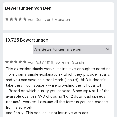
u
t
f
Bewertungen von Den
4
o
n
,
x
1
B
von
Den
,
vor 2 Monaten
-
g
v
e
B
o
w
n
e
r
e
19.725 Bewertungen
5
r
o
S
t
w
n
t
e
s
e
t
e
B
f
von
Acts11&16
,
vor einer Stunde
r
m
r
e
n
i
This extension simply works! It's intuitive enough to need no
w
e
t
more than a simple explanation - which they provide initially;
ü
e
n
5
and you can save as a bookmark (I could). AND it doesn't
r
v
take very much space - while providing the full quality!
r
t
o
...Based on which quality you choose. Since mp4 at 1 of the
e
n
available qualities AND choosing 1 of 2 download speeds
E
t
5
(for mp3) worked: I assume all the formats you can choose
m
S
from, also work.
i
a
t
And finally: This add-on is not intrusive with ads.
t