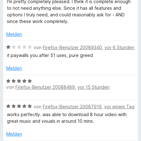
e
I'm pretty completely pleased. I think it is complete enough
5
r
to not need anything else. Since it has all features and
s
v
n
options I truly need, and could reasonably ask for - AND
o
e
since these work completely.
y
n
n
5
Melden
S
Y
t
B
von
Firefox-Benutzer 20089340
,
vor 6 Stunden
e
e
o
it paywalls you after 51 uses, pure greed
r
w
n
e
Melden
u
e
r
n
t
B
t
e
von
Firefox-Benutzer 20088489
,
vor 15 Stunden
e
t
w
m
u
e
B
i
von
Firefox-Benutzer 20087919
,
vor einem Tag
r
e
t
t
works perfectly. was able to download 8 hour video with
b
w
1
e
great music and visuals in around 10 mins.
e
v
t
e
r
o
m
Melden
t
n
i