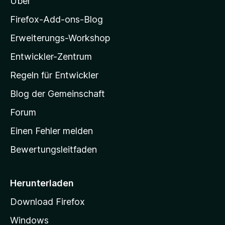
Über
e
e
z
r
n
i
Firefox-Add-ons-Blog
n
l
e
Erweiterungs-Workshop
l
n
Entwickler-Zentrum
a
-
Regeln für Entwickler
S
Blog der Gemeinschaft
t
a
Forum
r
Einen Fehler melden
t
Bewertungsleitfaden
s
e
i
Herunterladen
t
Download Firefox
e
Windows
g