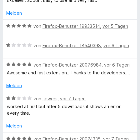
Excellent addon. Easy to use and very fast.
r
5
n
w
e
n
v
5
e
Melden
e
o
S
r
n
n
t
s
t
B
von
Firefox-Benutzer 19933514
,
vor 5 Tagen
5
e
e
e
S
r
t
w
s
t
n
m
B
e
von
Firefox-Benutzer 18540398
,
vor 6 Tagen
e
e
i
e
r
r
n
t
w
t
n
5
B
e
von
Firefox-Benutzer 20076984
,
vor 6 Tagen
e
e
v
e
r
t
Awesome and fast extension...Thanks to the developers....
n
o
w
t
m
n
e
e
i
Melden
5
r
t
t
S
t
m
5
B
von
sewers
,
vor 7 Tagen
t
e
i
v
e
worked at first but after 5 downloads it shows an error
e
t
t
o
w
every time.
r
m
1
n
e
n
i
v
5
r
Melden
e
t
o
S
t
n
5
n
t
e
B
von
Firefox-Benutzer 20074335
,
vor 7 Tagen