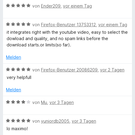
V
e
5
B
t
von
Ender209
,
vor einem Tag
t
S
e
5
m
t
w
v
i
i
e
B
e
von
Firefox-Benutzer 13753312
,
vor einem Tag
o
t
r
e
r
n
it integrates right with the youtube video, easy to select the
d
5
n
w
t
5
dowload and quality, and no spam links before the
v
e
e
e
S
download starts.or limits(so far).
e
o
n
r
t
t
n
t
m
e
Melden
5
o
e
i
r
S
t
t
n
B
von
Firefox-Benutzer 20086209
,
vor 2 Tagen
t
m
5
e
e
D
very helpfull
e
i
v
n
w
r
t
o
e
Melden
o
n
5
n
r
e
v
5
t
B
von
Mu
,
vor 3 Tagen
w
n
o
S
e
e
n
t
t
w
5
e
n
m
B
e
von
yuniordb2005
,
vor 3 Tagen
S
r
i
e
r
lo maximo!
t
n
t
w
t