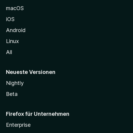
e
macOS
h
iOS
e
n
Android
Linux
All
Neueste Versionen
Nightly
Beta
Firefox für Unternehmen
Enterprise