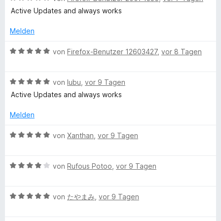
v
5
e
t
e
Active Updates and always works
o
S
r
m
w
n
t
n
i
e
Melden
5
e
e
t
r
S
r
n
2
t
B
von
Firefox-Benutzer 12603427
,
vor 8 Tagen
t
n
v
e
e
e
e
o
t
w
r
n
n
m
B
e
von
lubu
,
vor 9 Tagen
n
5
i
e
r
Active Updates and always works
e
S
t
w
t
n
t
5
e
e
Melden
e
v
r
t
r
o
t
m
B
von
Xanthan
,
vor 9 Tagen
n
n
e
i
e
e
5
t
t
w
n
S
m
5
B
e
von
Rufous Potoo
,
vor 9 Tagen
t
i
v
e
r
e
t
o
w
t
r
5
n
B
e
von
たやまみ
,
vor 9 Tagen
e
n
v
5
e
r
t
e
o
S
w
t
m