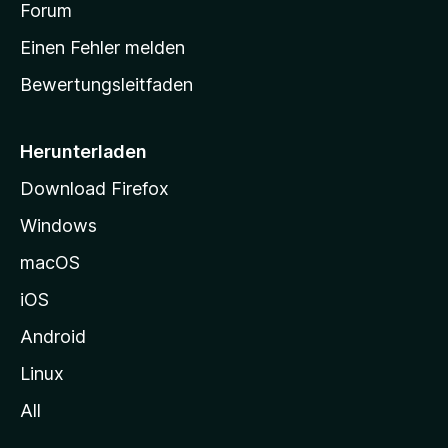
a
Forum
r
Einen Fehler melden
t
Bewertungsleitfaden
s
e
i
Herunterladen
t
Download Firefox
e
Windows
g
e
macOS
h
iOS
e
n
Android
Linux
All