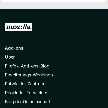
Z
u
r
M
Add-ons
o
Über
z
i
Firefox-Add-ons-Blog
l
Erweiterungs-Workshop
l
Entwickler-Zentrum
a
-
Regeln für Entwickler
S
Blog der Gemeinschaft
t