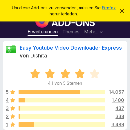
S
Anmelden
Um diese Add-ons zu verwenden, müssen Sie
Firefox
D
u
herunterladen.
i
A
c
e
d
s
h
e
d
Erweiterungen
Themes
Mehr…
e
n
-
H
n
i
o
B
Easy Youtube Video Downloader Express
n
n
w
von
Dishita
e
s
e
i
f
s
v
B
ü
w
e
e
r
r
4,1 von 5 Sternen
w
w
d
e
e
e
5
14.057
e
r
r
f
4
1.400
n
r
t
e
F
3
437
n
e
i
t
t
2
338
m
r
1
3.489
i
e