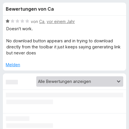
u
t
f
Bewertungen von Ca
4
o
n
,
x
1
B
von
Ca
,
vor einem Jahr
-
g
v
e
Doesn't work.
B
o
w
n
e
r
No download button appears and in trying to download
e
5
r
o
directly from the toolbar it just keeps saying generating link
S
t
but never does
w
n
t
e
s
e
t
Melden
e
f
r
m
r
n
i
e
t
ü
n
1
v
r
o
n
E
5
S
a
t