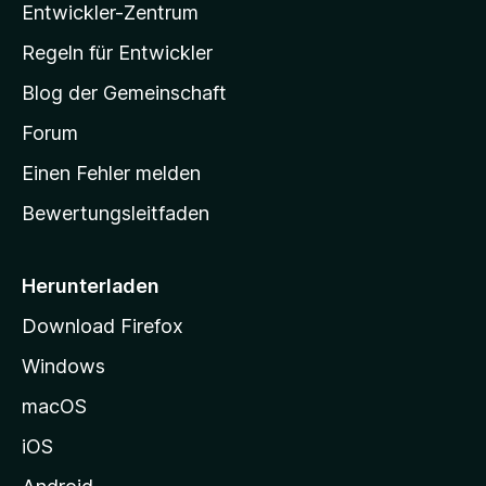
Entwickler-Zentrum
a
-
Regeln für Entwickler
S
Blog der Gemeinschaft
t
a
Forum
r
Einen Fehler melden
t
Bewertungsleitfaden
s
e
i
Herunterladen
t
Download Firefox
e
Windows
g
e
macOS
h
iOS
e
n