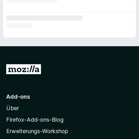
Z
u
r
M
Add-ons
o
Über
z
i
Firefox-Add-ons-Blog
l
Erweiterungs-Workshop
l