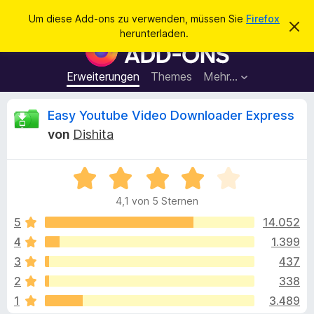
S
Anmelden
Um diese Add-ons zu verwenden, müssen Sie
Firefox
D
u
herunterladen.
i
A
c
e
d
s
h
e
d
Erweiterungen
Themes
Mehr…
e
n
-
H
n
i
o
B
Easy Youtube Video Downloader Express
n
n
w
von
Dishita
e
s
e
i
f
s
v
B
ü
w
e
e
r
r
4,1 von 5 Sternen
w
w
d
e
e
e
5
14.052
e
r
r
f
4
1.399
n
r
t
e
F
3
437
n
e
i
t
t
2
338
m
r
1
3.489
i
e