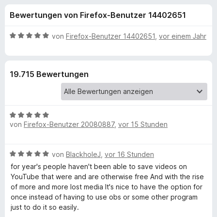
u
t
f
Bewertungen von Firefox-Benutzer 14402651
4
o
n
,
x
1
B
von
Firefox-Benutzer 14402651
,
vor einem Jahr
-
g
v
e
B
o
w
n
e
r
e
19.715 Bewertungen
5
r
o
S
t
w
n
t
e
s
e
t
e
B
f
r
m
von
Firefox-Benutzer 20080887
r
,
vor 15 Stunden
e
n
i
w
e
t
ü
e
n
5
B
von
BlackholeJ
,
vor 16 Stunden
r
v
r
e
t
for year's people haven't been able to save videos on
o
w
e
YouTube that were and are otherwise free And with the rise
n
e
E
t
of more and more lost media It's nice to have the option for
5
r
m
once instead of having to use obs or some other program
S
t
i
just to do it so easily.
a
t
e
t