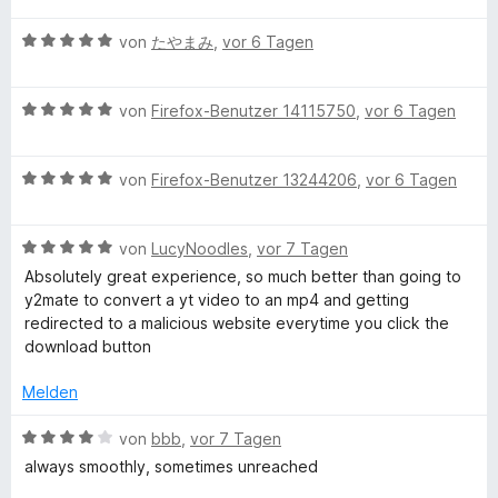
l
e
t
o
w
t
r
5
n
B
e
von
たやまみ
,
vor 6 Tagen
e
o
n
v
5
e
r
t
e
o
S
w
t
m
a
n
n
B
t
e
von
Firefox-Benutzer 14115750
,
vor 6 Tagen
e
i
5
e
e
r
t
t
S
w
r
t
d
m
5
B
t
e
von
Firefox-Benutzer 13244206
,
vor 6 Tagen
n
e
i
v
e
e
r
e
t
t
o
e
w
r
t
n
m
4
n
B
e
von
LucyNoodles
,
vor 7 Tagen
n
e
i
v
5
r
e
r
e
t
t
o
S
Absolutely great experience, so much better than going to
w
t
n
m
5
n
t
y2mate to convert a yt video to an mp4 and getting
e
E
e
i
v
5
e
redirected to a malicious website everytime you click the
r
t
t
o
S
r
download button
t
m
5
n
t
n
x
e
i
v
5
e
Melden
e
t
t
o
S
r
n
p
m
5
n
t
B
n
von
bbb
,
vor 7 Tagen
i
v
5
e
e
e
always smoothly, sometimes unreached
r
t
o
S
r
w
n