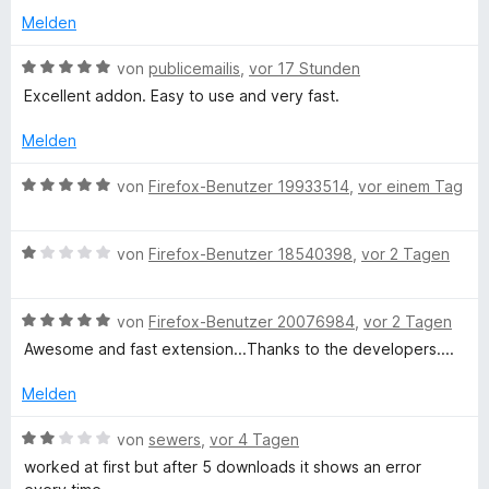
e
t
5
Melden
r
s
m
v
n
i
B
o
von
publicemailis
,
vor 17 Stunden
e
y
t
e
n
n
Excellent addon. Easy to use and very fast.
5
w
5
v
e
S
Y
Melden
o
r
t
n
t
e
B
von
Firefox-Benutzer 19933514
,
vor einem Tag
o
5
e
r
e
S
t
n
w
u
t
m
e
B
e
von
Firefox-Benutzer 18540398
,
vor 2 Tagen
e
i
n
e
r
r
t
t
w
t
n
5
B
e
von
Firefox-Benutzer 20076984
,
vor 2 Tagen
e
e
v
e
r
t
u
Awesome and fast extension...Thanks to the developers....
n
o
w
t
m
n
e
e
i
Melden
b
5
r
t
t
S
t
m
5
B
von
sewers
,
vor 4 Tagen
e
t
e
i
v
e
worked at first but after 5 downloads it shows an error
e
t
t
o
w