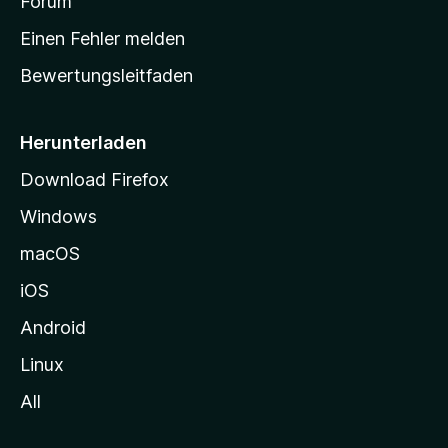
a
Forum
r
Einen Fehler melden
t
Bewertungsleitfaden
s
e
i
Herunterladen
t
Download Firefox
e
Windows
g
e
macOS
h
iOS
e
n
Android
Linux
All