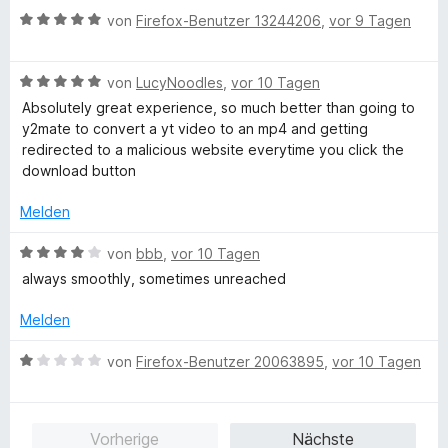
r
t
m
5
B
t
e
von
Firefox-Benutzer 13244206
,
vor 9 Tagen
n
e
i
v
e
e
r
e
t
t
o
w
r
t
n
m
4
n
B
e
von
LucyNoodles
,
vor 10 Tagen
n
e
i
v
5
e
r
e
t
t
o
S
Absolutely great experience, so much better than going to
w
t
n
m
5
n
t
y2mate to convert a yt video to an mp4 and getting
e
e
i
v
5
e
redirected to a malicious website everytime you click the
r
t
t
o
S
r
download button
t
m
5
n
t
n
e
i
v
5
e
Melden
e
t
t
o
S
r
n
m
5
n
t
B
n
von
bbb
,
vor 10 Tagen
i
v
5
e
e
e
always smoothly, sometimes unreached
t
o
S
r
w
n
5
n
t
n
e
Melden
v
5
e
e
r
o
S
r
n
t
B
von
Firefox-Benutzer 20063895
,
vor 10 Tagen
n
t
n
e
e
5
e
e
t
w
S
r
n
m
e
Vorherige
Nächste
t
n
i
r