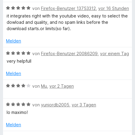
e
m
w
r
i
B
e
von
Firefox-Benutzer 13753312
,
vor 16 Stunden
s
n
t
e
r
it integrates right with the youtube video, easy to select the
e
5
w
t
dowload and quality, and no spam links before the
y
n
v
e
e
download starts.or limits(so far).
o
r
t
Y
n
t
m
Melden
5
e
i
S
t
o
t
B
von
Firefox-Benutzer 20086209
,
vor einem Tag
t
m
5
e
very helpfull
e
i
v
w
u
r
t
o
e
Melden
n
5
n
r
t
e
v
5
t
B
von
Mu
,
vor 2 Tagen
n
o
S
e
e
u
n
t
t
w
5
e
m
B
e
von
yuniordb2005
,
vor 3 Tagen
S
r
i
b
e
r
lo maximo!
t
n
t
w
t
e
e
5
e
e
Melden
e
r
n
v
r
t
n