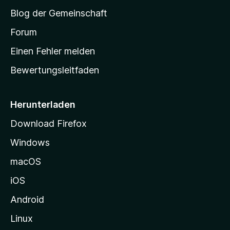
S
Blog der Gemeinschaft
t
a
Forum
r
Einen Fehler melden
t
Bewertungsleitfaden
s
e
i
Herunterladen
t
Download Firefox
e
Windows
g
e
macOS
h
iOS
e
n
Android
Linux