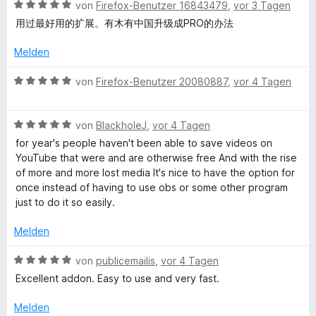
o
t
m
B
von
Firefox-Benutzer 16843479
,
vor 3 Tagen
V
e
n
e
i
e
用过最好用的扩展。有木有中国升级成PRO的办法
n
5
t
t
w
i
S
m
4
e
Melden
t
i
v
r
e
t
o
d
t
B
von
Firefox-Benutzer 20080887
,
vor 4 Tagen
r
5
n
e
e
n
v
5
t
w
e
e
o
S
m
B
e
von
BlackholeJ
,
vor 4 Tagen
n
n
t
i
e
r
for year's people haven't been able to save videos on
o
5
e
t
w
t
YouTube that were and are otherwise free And with the rise
S
r
5
e
e
of more and more lost media It's nice to have the option for
D
t
n
v
r
t
once instead of having to use obs or some other program
e
e
o
t
m
just to do it so easily.
r
n
n
o
e
i
n
5
t
t
Melden
e
S
m
5
w
n
t
i
v
B
von
publicemailis
,
vor 4 Tagen
e
t
o
e
Excellent addon. Easy to use and very fast.
n
r
5
n
w
n
v
5
e
Melden
e