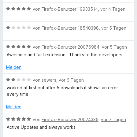
l
o
S
r
n
n
t
t
B
von
Firefox-Benutzer 19933514
,
vor 4 Tagen
5
e
o
e
e
S
r
t
w
t
n
m
B
e
von
Firefox-Benutzer 18540398
,
vor 5 Tagen
a
e
e
i
e
r
r
n
t
w
t
d
n
5
B
e
von
Firefox-Benutzer 20076984
,
vor 5 Tagen
e
e
v
e
r
t
Awesome and fast extension...Thanks to the developers....
e
n
o
w
t
m
n
e
e
i
Melden
5
r
t
r
t
S
t
m
5
B
von
sewers
,
vor 6 Tagen
t
e
i
v
e
E
worked at first but after 5 downloads it shows an error
e
t
t
o
w
every time.
r
m
1
n
e
x
n
i
v
5
r
Melden
e
t
o
S
t
p
n
5
n
t
e
B
von
Firefox-Benutzer 20074335
,
vor 7 Tagen
v
5
e
t
e
Active Updates and always works
o
S
r
m
r
w
n
t