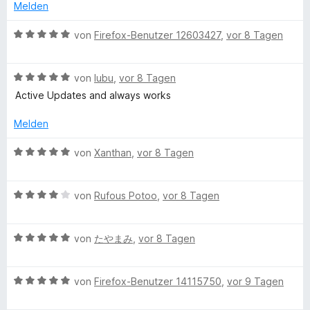
n
i
e
Melden
5
e
e
t
r
e
S
r
n
2
t
B
von
Firefox-Benutzer 12603427
,
vor 8 Tagen
t
n
v
e
e
s
e
e
o
t
w
r
n
n
m
B
e
von
lubu
,
vor 8 Tagen
n
s
5
i
e
r
Active Updates and always works
e
S
t
w
t
n
t
5
e
e
Melden
e
v
r
t
r
o
t
m
B
von
Xanthan
,
vor 8 Tagen
n
n
e
i
e
e
5
t
t
w
n
S
m
5
B
e
von
Rufous Potoo
,
vor 8 Tagen
t
i
v
e
r
e
t
o
w
t
r
5
n
B
e
von
たやまみ
,
vor 8 Tagen
e
n
v
5
e
r
t
e
o
S
w
t
m
n
n
B
t
e
von
Firefox-Benutzer 14115750
,
vor 9 Tagen
e
i
5
e
e
r
t
t
S
w