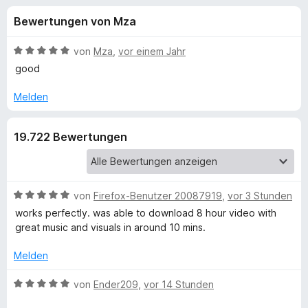
u
t
f
Bewertungen von Mza
4
o
n
,
x
1
B
von
Mza
,
vor einem Jahr
-
g
v
e
good
B
o
w
n
e
r
Melden
e
5
r
o
S
t
w
n
19.722 Bewertungen
t
e
s
e
t
e
f
r
m
r
n
i
e
t
B
von
Firefox-Benutzer 20087919
,
vor 3 Stunden
ü
n
5
e
works perfectly. was able to download 8 hour video with
v
w
great music and visuals in around 10 mins.
r
o
e
n
r
Melden
E
5
t
S
e
B
von
Ender209
,
vor 14 Stunden
a
t
t
e