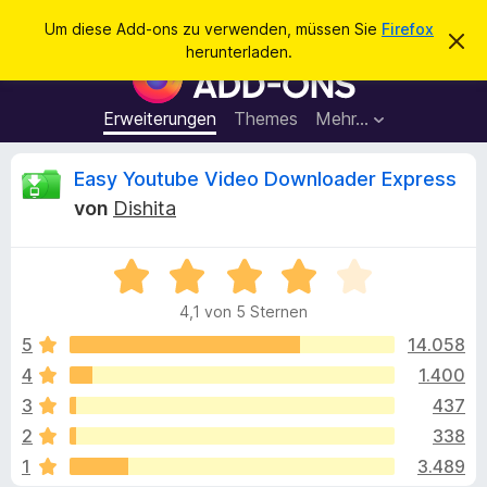
S
Anmelden
Um diese Add-ons zu verwenden, müssen Sie
Firefox
D
u
herunterladen.
i
A
c
e
d
s
h
e
d
Erweiterungen
Themes
Mehr…
e
n
-
H
n
i
o
B
Easy Youtube Video Downloader Express
n
n
w
von
Dishita
e
s
e
i
f
s
v
B
ü
w
e
e
r
r
4,1 von 5 Sternen
w
w
d
e
e
e
5
14.058
e
r
r
f
4
1.400
n
r
t
e
F
3
437
n
e
i
t
t
2
338
m
r
1
3.489
i
e