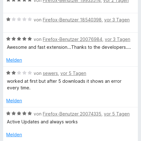
von
Firefox-Benutzer 19933514
,
vor 2 Tagen
V
5
e
e
e
S
r
t
w
t
n
m
B
i
e
von
Firefox-Benutzer 18540398
,
vor 3 Tagen
e
e
i
e
r
r
n
t
w
t
d
n
5
B
e
von
Firefox-Benutzer 20076984
,
vor 3 Tagen
e
e
v
e
r
t
Awesome and fast extension...Thanks to the developers....
e
n
o
w
t
m
n
e
e
i
Melden
o
5
r
t
t
S
t
m
5
B
von
sewers
,
vor 5 Tagen
t
e
i
v
e
D
worked at first but after 5 downloads it shows an error
e
t
t
o
w
every time.
r
m
1
n
e
o
n
i
v
5
r
Melden
e
t
o
S
t
w
n
5
n
t
e
B
von
Firefox-Benutzer 20074335
,
vor 5 Tagen
v
5
e
t
e
Active Updates and always works
o
S
n
r
m
w
n
t
n
i
e
Melden
5
e
e
t
r