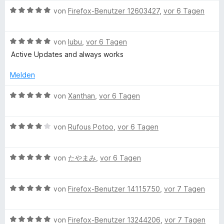
l
S
r
n
2
t
B
von
Firefox-Benutzer 12603427
,
vor 6 Tagen
t
n
v
e
e
o
e
e
o
t
w
r
n
n
m
B
e
von
lubu
,
vor 6 Tagen
a
n
5
i
e
r
Active Updates and always works
e
S
t
w
t
n
t
d
5
e
e
Melden
e
v
r
t
r
o
t
m
e
B
von
Xanthan
,
vor 6 Tagen
n
n
e
i
e
e
5
t
t
w
r
n
S
m
5
B
e
von
Rufous Potoo
,
vor 6 Tagen
t
i
v
e
r
E
e
t
o
w
t
r
5
n
B
e
von
たやまみ
,
vor 6 Tagen
e
n
x
v
5
e
r
t
e
o
S
w
t
m
n
n
B
t
e
von
Firefox-Benutzer 14115750
,
vor 7 Tagen
e
i
p
5
e
e
r
t
t
S
w
r
t
m
5
r
B
t
e
von
Firefox-Benutzer 13244206
,
vor 7 Tagen
n
e
i
v