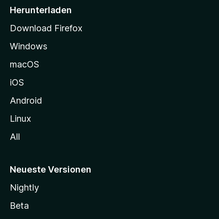
i
Herunterladen
t
Download Firefox
e
Windows
g
e
macOS
h
iOS
e
n
Android
Linux
All
Neueste Versionen
Nightly
Beta