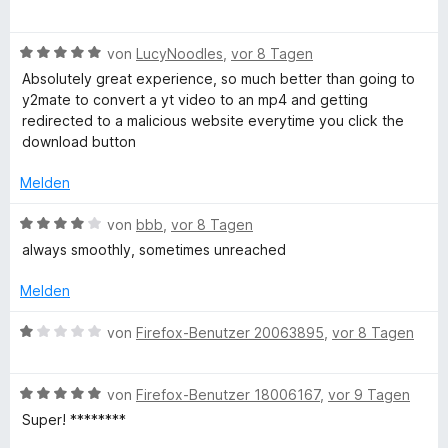
e
e
r
e
t
t
o
e
w
r
t
n
m
4
n
B
e
von
LucyNoodles
,
vor 8 Tagen
n
e
i
v
5
e
r
e
t
t
o
s
S
Absolutely great experience, so much better than going to
w
t
n
m
5
n
t
y2mate to convert a yt video to an mp4 and getting
e
e
i
v
5
e
redirected to a malicious website everytime you click the
s
r
t
t
o
S
r
download button
t
m
5
n
t
n
e
i
v
5
e
Melden
e
t
t
o
S
r
n
m
5
n
t
B
n
von
bbb
,
vor 8 Tagen
i
v
5
e
e
e
always smoothly, sometimes unreached
t
o
S
r
w
n
5
n
t
n
e
Melden
v
5
e
e
r
o
S
r
n
t
B
von
Firefox-Benutzer 20063895
,
vor 8 Tagen
n
t
n
e
e
5
e
e
t
w
S
r
n
m
B
e
von
Firefox-Benutzer 18006167
,
vor 9 Tagen
t
n
i
e
r
Super! ********
e
e
t
w
t