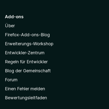
u
o
S
r
n
t
n
r
5
e
e
M
S
r
Add-ons
n
o
t
n
Über
e
e
z
r
n
i
Firefox-Add-ons-Blog
n
l
e
Erweiterungs-Workshop
l
n
Entwickler-Zentrum
a
-
Regeln für Entwickler
S
Blog der Gemeinschaft
t
a
Forum
r
Einen Fehler melden
t
Bewertungsleitfaden
s
e