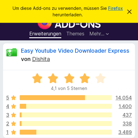
S
Anmelden
Um diese Add-ons zu verwenden, müssen Sie
Firefox
D
u
herunterladen.
i
A
c
e
d
s
h
e
d
Erweiterungen
Themes
Mehr…
e
n
-
H
n
i
o
B
Easy Youtube Video Downloader Express
n
n
w
von
Dishita
e
s
e
i
f
s
v
B
ü
w
e
e
r
r
4,1 von 5 Sternen
w
w
d
e
e
e
5
14.054
e
r
r
f
4
1.400
n
r
t
e
F
3
437
n
e
i
t
t
2
338
m
r
1
3.489
i
e