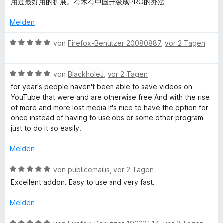
w
e
用过最好用的扩展。有木有中国升级成PRO的办法
m
4
e
r
s
i
v
r
Melden
n
t
o
t
e
y
5
n
e
B
von
Firefox-Benutzer 20080887
,
vor 2 Tagen
n
v
5
t
e
o
S
Y
m
w
n
t
B
i
e
von
BlackholeJ
,
vor 2 Tagen
5
e
e
t
r
for year's people haven't been able to save videos on
o
S
r
w
5
t
YouTube that were and are otherwise free And with the rise
t
n
e
v
e
of more and more lost media It's nice to have the option for
u
e
e
r
o
t
once instead of having to use obs or some other program
r
n
t
n
m
just to do it so easily.
t
n
e
5
i
e
t
S
t
Melden
n
m
t
5
u
i
e
v
B
von
publicemailis
,
vor 2 Tagen
t
r
o
e
Excellent addon. Easy to use and very fast.
b
5
n
n
w
v
e
5
e
Melden
e
o
n
S
r
n
t
t
B