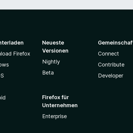
nterladen
Neueste
Gemeinschaf
Versionen
oad Firefox
Connect
Nightly
ows
Contribute
Beta
OS
Developer
Firefox für
oid
Unternehmen
Enterprise