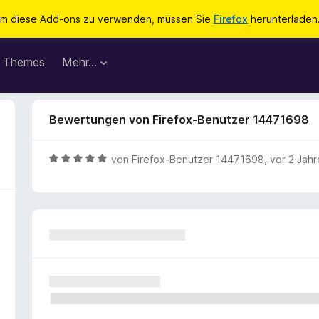
m diese Add-ons zu verwenden, müssen Sie
Firefox
herunterladen
Themes
Mehr…
Bewertungen von Firefox-Benutzer 14471698
B
von
Firefox-Benutzer 14471698
,
vor 2 Jah
e
w
e
r
t
e
t
m
i
t