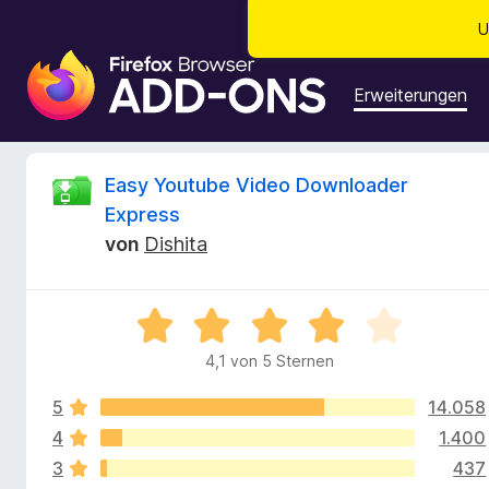
U
A
d
Erweiterungen
d
-
o
B
Easy Youtube Video Downloader
n
Express
s
e
von
Dishita
f
ü
w
r
B
d
e
e
e
4,1 von 5 Sternen
w
n
r
e
F
5
14.058
r
i
t
4
1.400
t
r
e
3
437
t
e