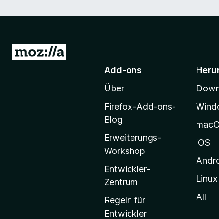
Z
u
Add-ons
Heru
r
Über
Downl
M
o
Firefox-Add-ons-
Wind
z
Blog
mac
i
Erweiterungs-
l
iOS
Workshop
l
Andr
a
Entwickler-
Linux
-
Zentrum
S
All
Regeln für
t
Entwickler