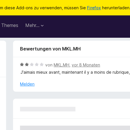
m diese Add-ons zu verwenden, müssen Sie
Firefox
herunterladen
Themes
Mehr…
Bewertungen von MKL.MH
B
von
MKL.MH
,
vor 8 Monaten
e
J'aimais mieux avant, maintenant il y a moins de rubrique,
w
e
Melden
r
t
e
t
m
i
t