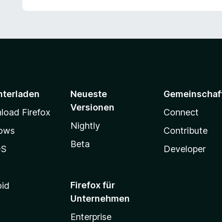
nterladen
Neueste
Gemeinschaf
Versionen
oad Firefox
Connect
Nightly
ows
Contribute
Beta
OS
Developer
Firefox für
oid
Unternehmen
Enterprise