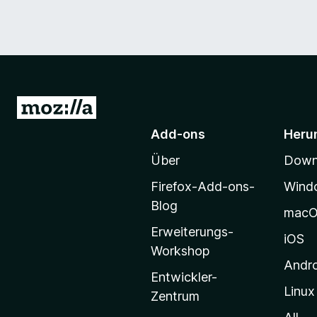
Z
u
Add-ons
Heru
r
Über
Downl
M
o
Firefox-Add-ons-
Wind
z
Blog
mac
i
Erweiterungs-
l
iOS
Workshop
l
Andr
a
Entwickler-
Linux
-
Zentrum
S