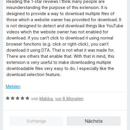
r
5
t
Reading the 1-star reviews I think many people are
e
w
t
S
m
misunderstanding the purpose of this extension. It is
n
e
e
t
i
designed to provide a way to download multiple files of
r
t
e
t
those which a website owner has provided for download. It
t
m
r
5
is not designed to detect and download things like YouTube
e
i
n
v
videos which the website owner has not enabled for
t
t
e
o
download. If you can't click to download it using normal
m
5
n
n
browser functions (e.g. click or right-click), you can't
i
v
5
download it using DTA. That is not what it was made for.
t
o
S
There are others that enable that. With that in mind, this
5
n
t
extension is very useful to make downloading multiple
v
5
e
downloadable files very easy to do. I especially like the
o
S
r
download selection feature.
n
t
n
5
e
e
Melden
S
r
n
t
n
B
von
Mabba
,
vor 8 Monaten
e
e
e
r
n
w
n
e
Vorherige
Nächste
e
r
n
t