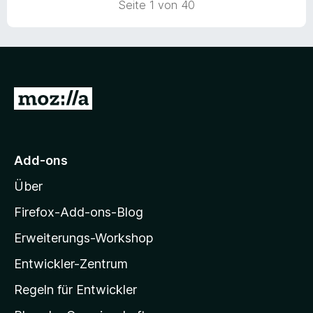
Seite 1 von 40
e
t
m
i
t
5
Z
v
u
o
n
r
5
M
S
Add-ons
o
t
Über
e
z
r
i
Firefox-Add-ons-Blog
n
l
e
Erweiterungs-Workshop
l
n
Entwickler-Zentrum
a
-
Regeln für Entwickler
S