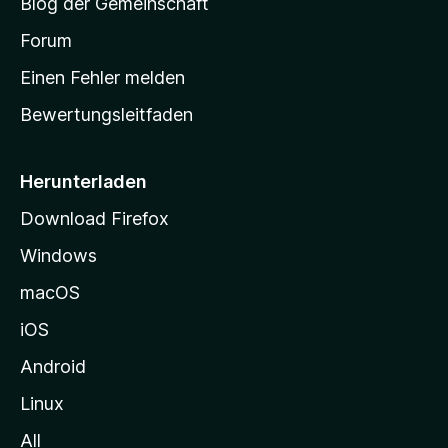
Blog der Gemeinschaft
t
a
Forum
r
Einen Fehler melden
t
Bewertungsleitfaden
s
e
i
Herunterladen
t
Download Firefox
e
Windows
g
e
macOS
h
iOS
e
n
Android
Linux
All