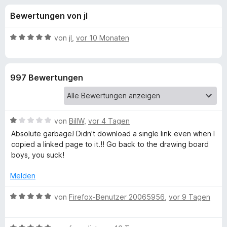
u
t
f
Bewertungen von jI
4
o
n
,
x
1
B
von
jI
,
vor 10 Monaten
-
g
v
e
B
o
w
n
e
r
e
997 Bewertungen
5
r
o
S
t
w
n
t
e
s
e
t
e
B
f
von
BillW
,
vor 4 Tagen
r
m
r
e
n
i
Absolute garbage! Didn't download a single link even when I
w
e
t
copied a linked page to it.!! Go back to the drawing board
ü
e
n
5
boys, you suck!
r
v
r
t
o
Melden
e
n
D
t
B
5
von
Firefox-Benutzer 20065956
,
vor 9 Tagen
m
e
S
i
w
o
t
t