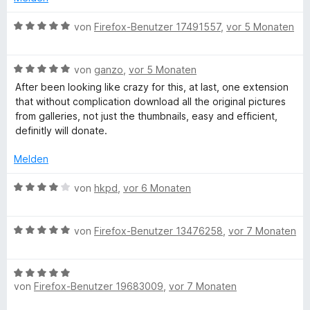
n
t
i
v
5
e
e
e
B
t
von
Firefox-Benutzer 17491557
,
vor 5 Monaten
o
S
r
n
t
e
5
n
t
n
m
w
v
5
e
e
i
B
e
von
ganzo
,
vor 5 Monaten
o
S
r
n
t
e
r
n
t
n
After been looking like crazy for this, at last, one extension
2
w
t
5
e
e
that without complication download all the original pictures
v
e
e
S
r
n
from galleries, not just the thumbnails, easy and efficient,
o
r
t
t
n
definitly will donate.
n
t
m
e
e
5
e
i
r
n
Melden
S
t
t
n
t
m
5
e
B
von
hkpd
,
vor 6 Monaten
e
i
v
n
e
r
t
o
w
n
5
n
B
e
von
Firefox-Benutzer 13476258
,
vor 7 Monaten
e
v
5
e
r
n
o
S
w
t
n
t
B
e
e
von
Firefox-Benutzer 19683009
,
vor 7 Monaten
5
e
e
r
t
S
r
w
t
m