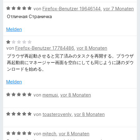
t
n
e
e
i
B
von
Firefox-Benutzer 19646144
,
vor 7 Monaten
e
e
r
t
t
e
r
n
t
m
Отличная Страничка
4
w
n
e
i
v
e
e
t
Melden
t
o
r
n
m
5
n
t
B
i
v
5
e
von
Firefox-Benutzer 17784486
,
vor 8 Monaten
e
t
o
S
t
w
5
n
ブラウザ再起動させると完了済みのタスクを再開する。ブラウザ
t
m
e
v
5
再起動前にマネージャー画面を空白にしても同じように謎のダウ
e
i
r
o
S
ンロードを始める。
r
t
t
n
t
n
5
e
5
Melden
e
e
v
t
S
r
n
o
m
B
t
von
memusi
,
vor 8 Monaten
n
n
i
e
e
e
5
t
w
r
n
S
B
1
e
von
toasterovenly
,
vor 8 Monaten
n
t
e
v
r
e
e
w
o
t
n
r
B
e
von
mjtech
,
vor 8 Monaten
n
e
n
e