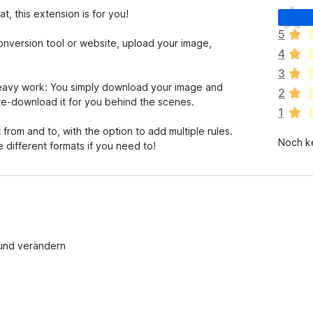
E
t, this extension is for you!
s
5
l
onversion tool or website, upload your image,
4
i
e
3
g
 heavy work: You simply download your image and
2
e
re-download it for you behind the scenes.
1
n
n
from and to, with the option to add multiple rules.
Noch k
o
different formats if you need to!
c
h
k
e
i
n
 und verändern
e
B
e
w
e