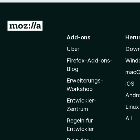
Z
u
Add-ons
Heru
r
Über
Downl
M
o
Firefox-Add-ons-
Wind
z
Blog
mac
i
Erweiterungs-
l
iOS
Workshop
l
Andr
a
Entwickler-
Linux
-
Zentrum
S
All
Regeln für
t
Entwickler
a