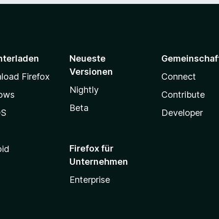
nterladen
Neueste
Gemeinschaf
Versionen
oad Firefox
Connect
Nightly
ows
Contribute
Beta
OS
Developer
Firefox für
oid
Unternehmen
Enterprise