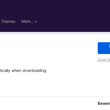
Themes
Mehr…
y
Datei h
tically when downloading.
Bewer