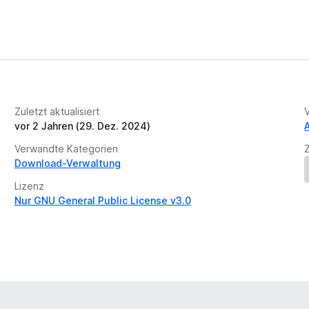
r
t
u
n
g
e
n
v
Zuletzt aktualisiert
o
vor 2 Jahren (29. Dez. 2024)
r
Verwandte Kategorien
Download-Verwaltung
Lizenz
Nur GNU General Public License v3.0