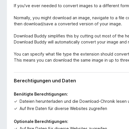
r
f
If you've ever needed to convert images to a different forma
w
o
e
Normally, you might download an image, navigate to a file c
x
i
then download/save a converted version of your image.
-
t
e
B
Download Buddy simplifies this by cutting out most of the
r
r
Download Buddy will automatically convert your image and 
u
o
n
w
You can specify what file type the extension should convert 
g
s
This means you can download the same image in up to three 
e
r
Berechtigungen und Daten
Benötigte Berechtigungen:
Dateien herunterladen und die Download-Chronik lesen
Auf Ihre Daten für diverse Websites zugreifen
Optionale Berechtigungen:
Auf Ihre Daten für diverse Websites zugreifen