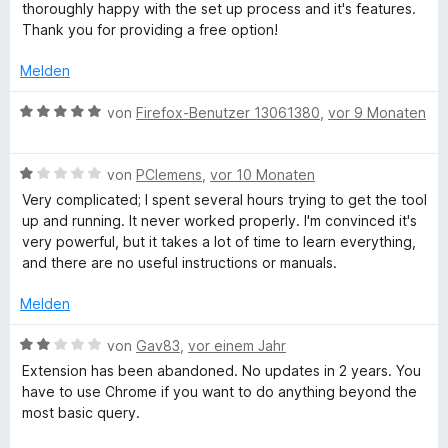
t
w
t
thoroughly happy with the set up process and it's features.
o
t
n
2
e
e
Thank you for providing a free option!
e
e
v
r
t
r
n
n
o
t
m
Melden
n
n
e
i
e
5
t
t
i
B
von
Firefox-Benutzer 13061380
,
vor 9 Monaten
n
S
m
5
e
t
i
v
w
t
e
t
o
B
e
von
PClemens
,
vor 10 Monaten
r
5
n
e
r
Very complicated; I spent several hours trying to get the tool
o
n
v
5
w
t
up and running. It never worked properly. I'm convinced it's
e
o
S
e
e
very powerful, but it takes a lot of time to learn everything,
n
r
n
t
r
t
and there are no useful instructions or manuals.
5
e
t
m
S
r
e
i
Melden
t
n
t
t
e
e
m
5
B
von
Gav83
,
vor einem Jahr
r
n
i
v
e
Extension has been abandoned. No updates in 2 years. You
n
t
o
w
have to use Chrome if you want to do anything beyond the
e
1
n
e
most basic query.
n
v
5
r
o
S