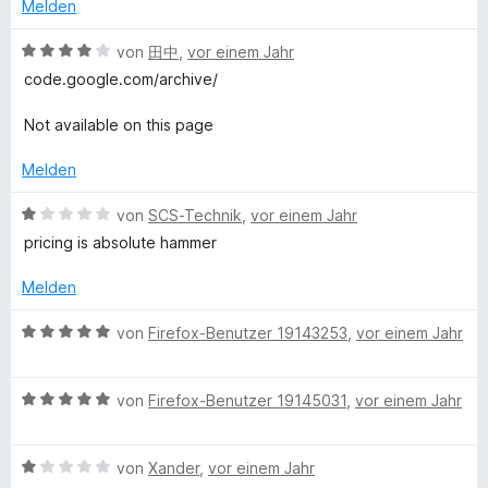
t
Melden
n
t
e
5
e
t
B
von
田中
,
vor einem Jahr
S
r
m
e
code.google.com/archive/
t
n
i
w
e
e
t
e
Not available on this page
r
n
2
r
n
v
t
Melden
e
o
e
n
n
t
B
von
SCS-Technik
,
vor einem Jahr
5
m
e
pricing is absolute hammer
S
i
w
t
t
e
Melden
e
4
r
r
v
t
B
von
Firefox-Benutzer 19143253
,
vor einem Jahr
n
o
e
e
e
n
t
w
n
5
m
B
e
von
Firefox-Benutzer 19145031
,
vor einem Jahr
S
i
e
r
t
t
w
t
e
1
B
e
von
Xander
,
vor einem Jahr
e
r