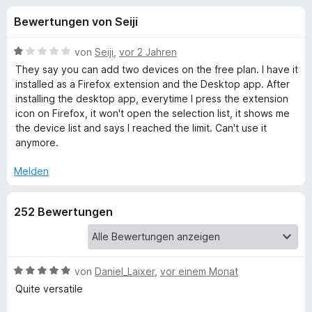
u
t
f
Bewertungen von Seiji
4
o
n
,
x
3
B
von
Seiji
,
vor 2 Jahren
-
g
v
e
They say you can add two devices on the free plan. I have it
B
o
w
installed as a Firefox extension and the Desktop app. After
n
e
r
installing the desktop app, everytime I press the extension
e
5
r
o
icon on Firefox, it won't open the selection list, it shows me
S
t
the device list and says I reached the limit. Can't use it
w
n
t
e
anymore.
s
e
t
e
f
r
m
Melden
r
n
i
e
t
ü
252 Bewertungen
n
1
v
r
o
n
D
5
B
von
Daniel_Laixer
,
vor einem Monat
S
e
Quite versatile
i
t
w