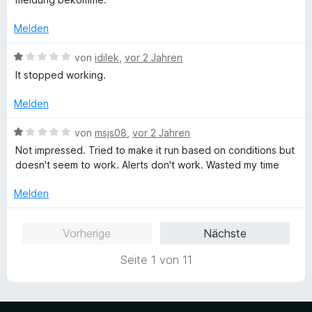
e
S
t
t
n
t
m
1
Melden
e
i
v
r
t
o
B
von
idilek
,
vor 2 Jahren
n
1
n
e
It stopped working.
e
v
5
w
n
o
S
e
Melden
n
t
r
5
e
t
B
von
msjs08
,
vor 2 Jahren
S
r
e
e
Not impressed. Tried to make it run based on conditions but
t
n
t
w
doesn't seem to work. Alerts don't work. Wasted my time
e
e
m
e
r
n
i
r
Melden
n
t
t
e
1
e
n
Vorherige
Nächste
v
t
o
m
Seite 1 von 11
n
i
5
t
S
1
t
v