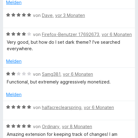
e
e
Melden
r
r
s
n
t
B
von
Dave
,
vor 3 Monaten
e
e
e
t
n
t
w
m
B
e
von
Firefox-Benutzer 17692673
,
vor 6 Monaten
i
i
e
r
Very good, but how do I set dark theme? I've searched
t
w
t
everywhere.
5
e
l
e
v
r
t
Melden
o
t
m
l
n
e
i
B
von
Samg381
,
vor 6 Monaten
5
t
t
e
Functional, but extremely aggressively monetized.
W
S
m
5
w
t
i
v
e
Melden
e
e
t
o
r
r
4
n
t
B
von
halfacreclearspring
,
vor 6 Monaten
n
v
5
e
b
e
e
o
S
t
w
n
n
t
m
B
e
von
Ordinary
,
vor 8 Monaten
M
5
e
i
e
r
Amazing extension for keeping track of changes! I am
S
r