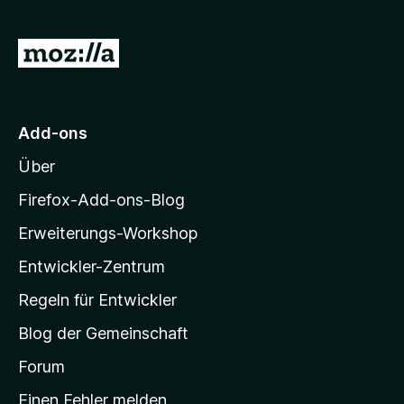
e
o
r
n
n
Z
5
e
S
u
n
t
r
e
M
r
Add-ons
n
o
e
Über
z
n
i
Firefox-Add-ons-Blog
l
Erweiterungs-Workshop
l
Entwickler-Zentrum
a
-
Regeln für Entwickler
S
Blog der Gemeinschaft
t
a
Forum
r
Einen Fehler melden