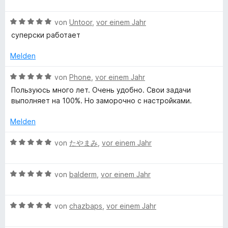
v
e
r
t
n
o
w
t
m
e
n
B
e
von
Untoor
,
vor einem Jahr
e
i
n
5
e
r
t
t
суперски работает
S
w
t
m
5
t
e
e
i
v
Melden
e
r
t
t
o
r
t
m
5
n
B
von
Phone
,
vor einem Jahr
n
e
i
v
5
e
Пользуюсь много лет. Очень удобно. Свои задачи
e
t
t
o
S
w
выполняет на 100%. Но заморочно с настройками.
n
m
1
n
t
e
i
v
5
e
r
Melden
t
o
S
r
t
5
n
t
n
e
B
von
たやまみ
,
vor einem Jahr
v
5
e
e
t
e
o
S
r
n
m
w
n
t
n
i
B
e
von
balderm
,
vor einem Jahr
5
e
e
t
e
r
S
r
n
5
w
t
t
n
v
B
e
von
chazbaps
,
vor einem Jahr
e
e
e
o
e
r
t
r
n
n
w
t
m