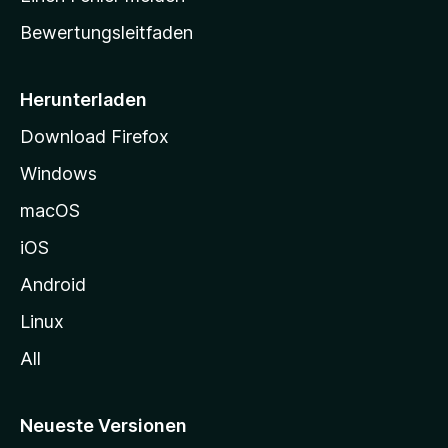
t
Bewertungsleitfaden
s
e
i
Herunterladen
t
Download Firefox
e
Windows
g
e
macOS
h
iOS
e
n
Android
Linux
All
Neueste Versionen