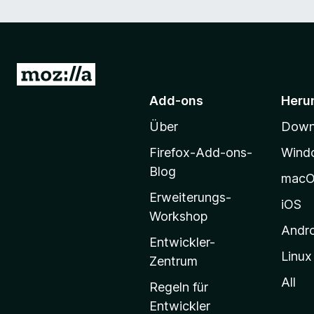
Z
u
Add-ons
Heru
r
Über
Downl
M
o
Firefox-Add-ons-
Wind
z
Blog
mac
i
Erweiterungs-
l
iOS
Workshop
l
Andr
a
Entwickler-
Linux
-
Zentrum
S
All
Regeln für
t
Entwickler