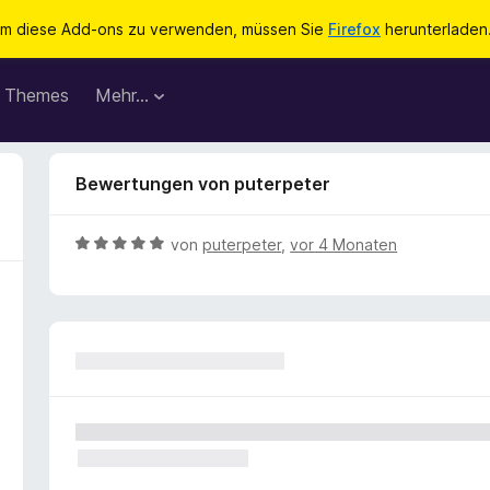
m diese Add-ons zu verwenden, müssen Sie
Firefox
herunterladen
Themes
Mehr…
Bewertungen von puterpeter
B
von
puterpeter
,
vor 4 Monaten
e
w
e
r
t
e
t
m
i
t