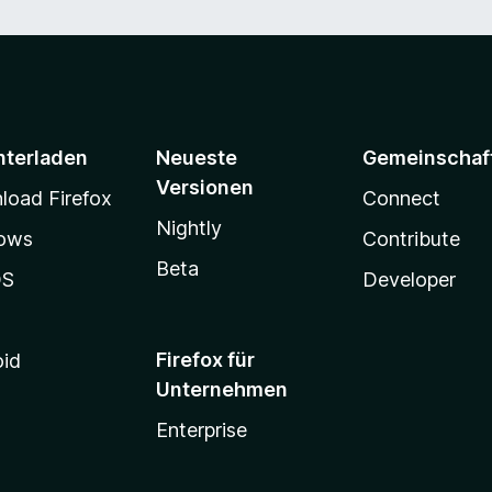
nterladen
Neueste
Gemeinschaf
Versionen
oad Firefox
Connect
Nightly
ows
Contribute
Beta
OS
Developer
Firefox für
oid
Unternehmen
Enterprise