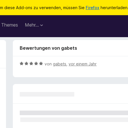
m diese Add-ons zu verwenden, müssen Sie
Firefox
herunterladen
Themes
Mehr…
Bewertungen von gabets
B
von
gabets
,
vor einem Jahr
e
w
e
r
t
e
t
m
i
t