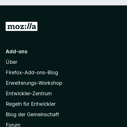
Z
u
r
M
Add-ons
o
Über
z
i
Firefox-Add-ons-Blog
l
Erweiterungs-Workshop
l
Entwickler-Zentrum
a
-
Regeln für Entwickler
S
Blog der Gemeinschaft
t
a
Forum