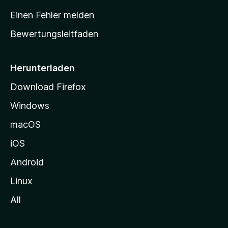
r
Einen Fehler melden
t
Bewertungsleitfaden
s
e
i
Herunterladen
t
Download Firefox
e
Windows
g
e
macOS
h
iOS
e
n
Android
Linux
All