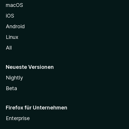
e
macOS
h
iOS
e
n
Android
Linux
All
Neueste Versionen
Nightly
Beta
Firefox für Unternehmen
Enterprise