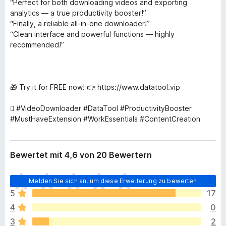
“Perfect for both downloading videos and exporting
analytics — a true productivity booster!”
“Finally, a reliable all-in-one downloader!”
“Clean interface and powerful functions — highly
recommended!”
🎁 Try it for FREE now! 👉 https://www.datatool.vip
️⃣ #VideoDownloader #DataTool #ProductivityBooster
#MustHaveExtension #WorkEssentials #ContentCreation
Bewertet mit 4,6 von 20 Bewertern
E
Melden Sie sich an, um diese Erweiterung zu bewerten
s
5
17
l
4
0
i
e
3
2