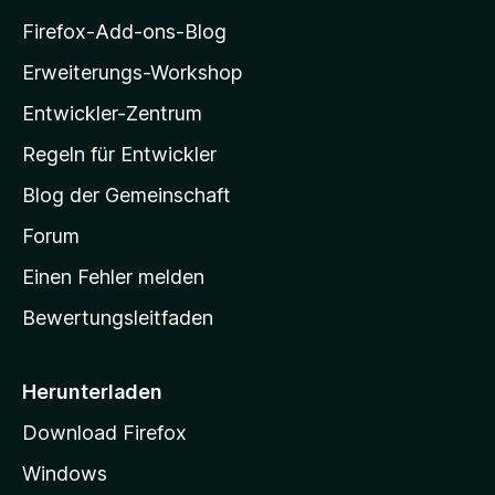
i
Firefox-Add-ons-Blog
l
Erweiterungs-Workshop
l
Entwickler-Zentrum
a
-
Regeln für Entwickler
S
Blog der Gemeinschaft
t
a
Forum
r
Einen Fehler melden
t
Bewertungsleitfaden
s
e
i
Herunterladen
t
Download Firefox
e
Windows
g