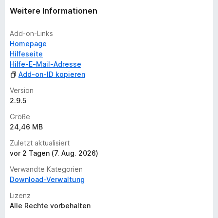
e
Weitere Informationen
n
v
o
Add-on-Links
r
Homepage
Hilfeseite
Hilfe-E-Mail-Adresse
Add-on-ID kopieren
Version
2.9.5
Größe
24,46 MB
Zuletzt aktualisiert
vor 2 Tagen (7. Aug. 2026)
Verwandte Kategorien
Download-Verwaltung
Lizenz
Alle Rechte vorbehalten