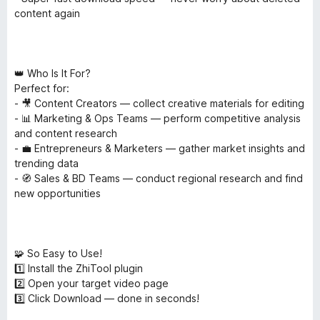
content again
👑 Who Is It For?
Perfect for:
- 🎥 Content Creators — collect creative materials for editing
- 📊 Marketing & Ops Teams — perform competitive analysis
and content research
- 💼 Entrepreneurs & Marketers — gather market insights and
trending data
- 🧭 Sales & BD Teams — conduct regional research and find
new opportunities
🧩 So Easy to Use!
1️⃣ Install the ZhiTool plugin
2️⃣ Open your target video page
3️⃣ Click Download — done in seconds!