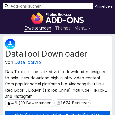
S
Anmelden
u
A
c
d
h
d
Erweiterungen
Themes
Mehr…
e
-
n
o
M
n
e
DataTool Downloader
t
s
a
f
von
DataToolVip
d
ü
a
r
DataTool is a specialized video downloader designed
t
d
to help users download high-quality video content
e
e
from popular social platforms like Xiaohongshu (Little
n
n
z
Red Book), Douyin (TikTok China), YouTube, TikTok,,
u
F
and Instagram.
r
i
4.6 (20 Bewertungen)
1.674 Benutzer
4.6 (20 Bewertungen)
1.674 Benutzer
E
r
r
e
Laden Sie Firefox herunter und holen Sie sich die