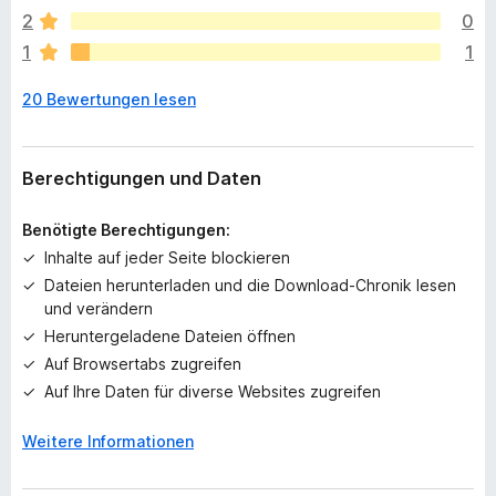
g
2
0
e
1
1
n
n
20 Bewertungen lesen
o
c
h
k
Berechtigungen und Daten
e
i
Benötigte Berechtigungen:
n
Inhalte auf jeder Seite blockieren
e
Dateien herunterladen und die Download-Chronik lesen
B
und verändern
e
w
Heruntergeladene Dateien öffnen
e
Auf Browsertabs zugreifen
r
Auf Ihre Daten für diverse Websites zugreifen
t
u
Weitere Informationen
n
g