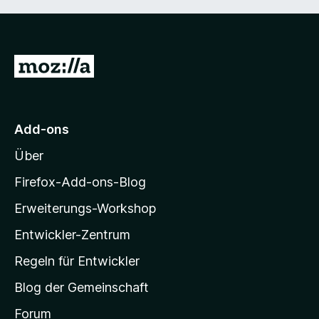
Z
u
r
M
Add-ons
o
Über
z
i
Firefox-Add-ons-Blog
l
Erweiterungs-Workshop
l
Entwickler-Zentrum
a
-
Regeln für Entwickler
S
Blog der Gemeinschaft
t
a
Forum