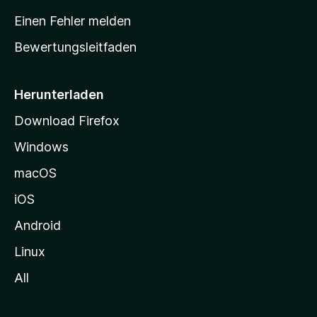
r
Einen Fehler melden
t
Bewertungsleitfaden
s
e
i
Herunterladen
t
Download Firefox
e
Windows
g
e
macOS
h
iOS
e
n
Android
Linux
All