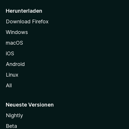
e
i
Herunterladen
t
Download Firefox
e
Windows
g
e
macOS
h
iOS
e
n
Android
Linux
All
Neueste Versionen
Nightly
Beta