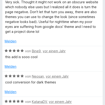
n
5
e
e
m
w
Very sick. Thought it might not work on an obscure website
S
r
n
i
e
which nobody else uses but I realized all it does is turn the
t
)
n
t
r
page negative. Don't let that turn you away, there are also
e
e
1
t
themes you can use to change the look (since sometimes
r
n
v
e
negative looks bad). Useful for nighttime when my poor
n
o
t
eyes are suffering from google docs' theme and I need to
e
n
m
get a project done lol
n
5
i
S
t
Melden
t
5
e
v
B
von
Bine9
,
vor einem Jahr
r
o
e
this add is sooo cool
n
n
w
e
5
e
Melden
n
S
r
t
t
B
von
Neosan
,
vor einem Jahr
e
e
e
cool conversion for dark themes
r
t
w
n
m
e
Melden
e
i
r
n
t
t
B
von
KatanaDV
,
vor einem Jahr
5