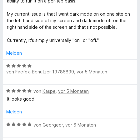
ability to run it on a per-tab basis.
e
t
m
5
r
r
e
i
v
My current issue is that I want dark mode on on one site on
n
t
t
o
the left hand side of my screen and dark mode off on the
e
k
m
5
n
right hand side of the screen and that's not possible.
n
i
v
5
t
o
S
M
Currently, it's simply universally "on" or "off."
4
n
t
v
5
e
Melden
o
o
S
r
n
t
n
B
d
5
e
von
Firefox-Benutzer 19786899
,
vor 5 Monaten
e
e
S
r
n
w
e
t
n
e
B
e
von
Kaspe
,
vor 5 Monaten
e
r
e
r
n
t
It looks good
(
w
n
e
e
e
t
Melden
W
r
n
m
t
B
i
von
Georgeor
,
vor 6 Monaten
e
e
e
t
t
w
5