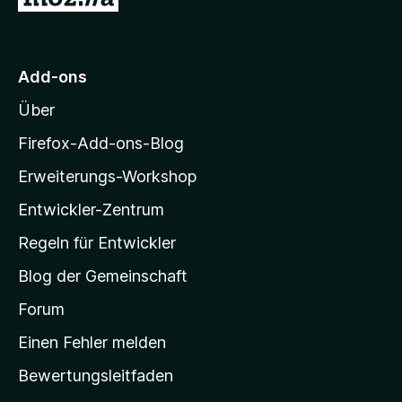
e
u
o
r
n
r
n
5
M
e
S
Add-ons
o
n
t
Über
e
z
r
i
Firefox-Add-ons-Blog
n
l
e
Erweiterungs-Workshop
l
n
Entwickler-Zentrum
a
-
Regeln für Entwickler
S
Blog der Gemeinschaft
t
a
Forum
r
Einen Fehler melden
t
Bewertungsleitfaden
s