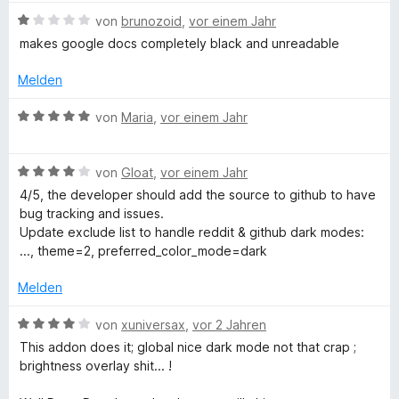
o
S
w
t
n
t
B
e
von
brunozoid
,
vor einem Jahr
e
5
e
e
r
t
makes google docs completely black and unreadable
S
r
w
t
m
t
n
e
e
i
Melden
e
e
r
t
t
r
n
t
m
4
B
von
Maria
,
vor einem Jahr
n
e
i
v
e
e
t
t
o
w
n
m
4
n
B
e
von
Gloat
,
vor einem Jahr
i
v
5
e
r
4/5, the developer should add the source to github to have
t
o
S
w
t
bug tracking and issues.
1
n
t
e
e
Update exclude list to handle reddit & github dark modes:
v
5
e
r
t
..., theme=2, preferred_color_mode=dark
o
S
r
t
m
n
t
n
e
i
Melden
5
e
e
t
t
S
r
n
m
5
B
von
xuniversax
,
vor 2 Jahren
t
n
i
v
e
This addon does it; global nice dark mode not that crap ;
e
e
t
o
w
brightness overlay shit... !
r
n
4
n
e
n
v
5
r