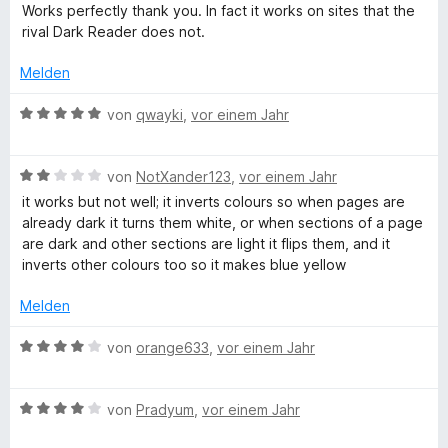
e
e
Works perfectly thank you. In fact it works on sites that the
v
t
w
rival Dark Reader does not.
o
m
e
n
i
r
Melden
5
t
t
S
5
e
B
von
qwayki
,
vor einem Jahr
t
v
t
e
e
o
m
w
r
n
i
B
e
von
NotXander123
,
vor einem Jahr
n
5
t
e
r
it works but not well; it inverts colours so when pages are
e
S
5
w
t
already dark it turns them white, or when sections of a page
n
t
v
e
e
are dark and other sections are light it flips them, and it
e
o
r
t
inverts other colours too so it makes blue yellow
r
n
t
m
n
5
e
i
Melden
e
S
t
t
n
t
m
5
B
von
orange633
,
vor einem Jahr
e
i
v
e
r
t
o
w
n
2
n
B
e
von
Pradyum
,
vor einem Jahr
e
v
5
e
r
n