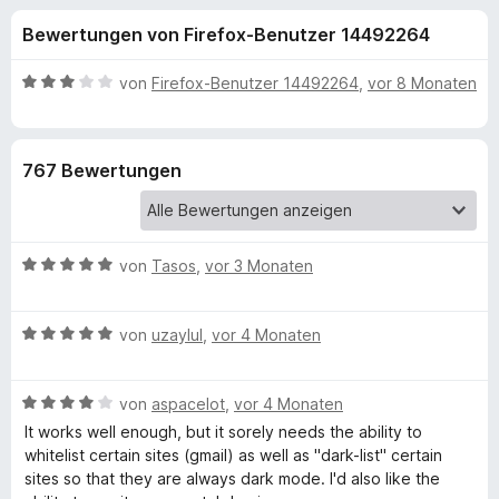
u
t
f
Bewertungen von Firefox-Benutzer 14492264
4
o
n
,
x
2
B
von
Firefox-Benutzer 14492264
,
vor 8 Monaten
-
g
v
e
B
o
w
n
e
r
e
767 Bewertungen
5
r
o
S
t
w
n
t
e
s
e
t
e
B
f
von
Tasos
,
vor 3 Monaten
r
m
r
e
n
i
w
e
t
ü
B
e
von
uzaylul
,
vor 4 Monaten
n
3
e
r
v
r
w
t
o
B
e
von
aspacelot
,
vor 4 Monaten
e
n
D
e
r
t
It works well enough, but it sorely needs the ability to
5
w
t
m
whitelist certain sites (gmail) as well as "dark-list" certain
S
e
e
i
sites so that they are always dark mode. I'd also like the
a
t
r
t
t