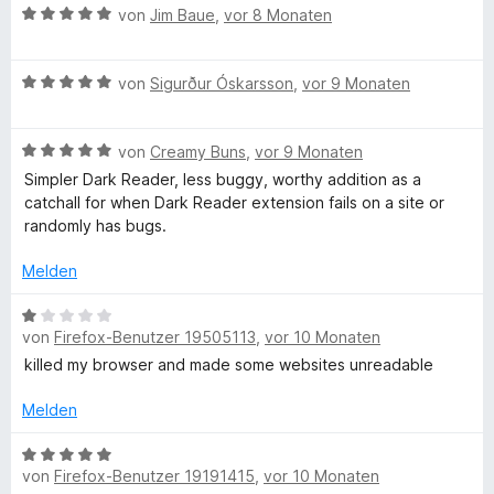
m
B
e
b
von
Jim Baue
,
vor 8 Monaten
v
i
e
r
o
t
w
t
n
E
5
B
e
von
Sigurður Óskarsson
,
vor 9 Monaten
e
5
v
e
r
t
S
x
o
w
t
m
t
n
B
e
von
Creamy Buns
,
vor 9 Monaten
e
i
e
5
e
t
r
t
t
r
Simpler Dark Reader, less buggy, worthy addition as a
S
w
t
m
5
n
catchall for when Dark Reader extension fails on a site or
t
e
e
i
v
e
randomly has bugs.
e
e
r
t
t
o
n
r
t
m
5
n
Melden
n
n
e
i
v
5
e
t
t
o
S
B
s
n
m
5
von
Firefox-Benutzer 19505113
,
vor 10 Monaten
n
t
e
i
v
5
e
w
killed my browser and made some websites unreadable
t
o
S
r
e
i
5
n
t
n
r
Melden
v
5
e
e
t
o
o
S
r
n
e
B
n
t
von
Firefox-Benutzer 19191415
,
vor 10 Monaten
n
t
e