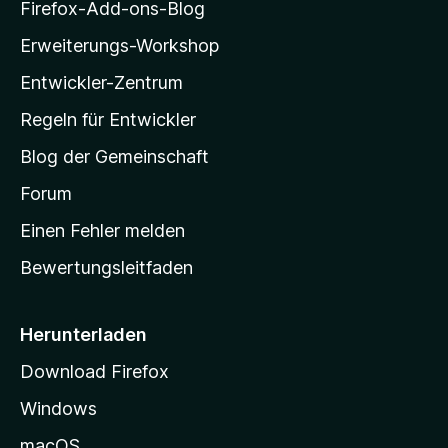
i
Firefox-Add-ons-Blog
n
l
e
Erweiterungs-Workshop
l
n
Entwickler-Zentrum
a
-
Regeln für Entwickler
S
Blog der Gemeinschaft
t
a
Forum
r
Einen Fehler melden
t
Bewertungsleitfaden
s
e
i
Herunterladen
t
Download Firefox
e
Windows
g
e
macOS