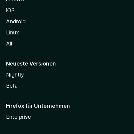
h
iOS
e
n
Android
Linux
All
Neueste Versionen
Nightly
Beta
Firefox für Unternehmen
Enterprise