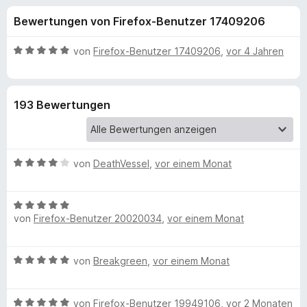
u
t
f
Bewertungen von Firefox-Benutzer 17409206
4
o
n
,
x
8
B
von
Firefox-Benutzer 17409206
,
vor 4 Jahren
-
g
v
e
B
o
w
n
e
r
e
193 Bewertungen
5
r
o
S
t
w
n
t
e
s
e
t
e
B
f
von
DeathVessel
,
vor einem Monat
r
m
r
e
n
i
w
e
t
ü
B
e
n
5
von
Firefox-Benutzer 20020034
,
vor einem Monat
e
r
v
r
w
t
o
e
e
n
B
von
Breakgreen
,
vor einem Monat
C
r
t
5
e
t
m
S
w
e
i
y
t
B
e
von
Firefox-Benutzer 19949106
,
vor 2 Monaten
t
t