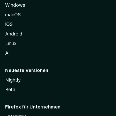
Windows
g
e
macOS
h
iOS
e
n
Android
Linux
All
Neueste Versionen
Nightly
Beta
Firefox für Unternehmen