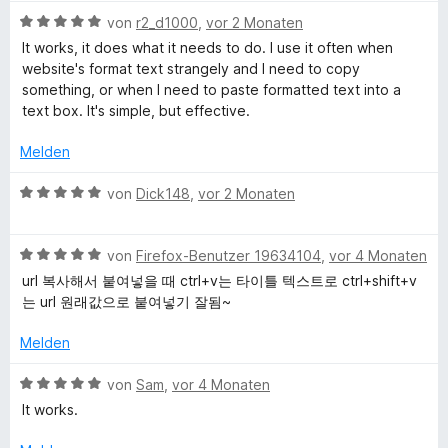
e
t
m
1
B
von
r2_d1000
,
vor 2 Monaten
r
p
e
i
v
e
n
It works, it does what it needs to do. I use it often when
t
t
o
w
e
website's format text strangely and I need to copy
y
m
5
n
e
n
something, or when I need to paste formatted text into a
i
v
5
r
text box. It's simple, but effective.
t
o
S
P
t
5
n
t
e
Melden
v
5
e
t
l
o
S
r
m
B
von
Dick148
,
vor 2 Monaten
n
t
n
i
e
a
5
e
e
t
w
S
r
n
5
B
e
von
Firefox-Benutzer 19634104
,
vor 4 Monaten
i
t
n
v
e
r
url 복사해서 붙여넣을 때 ctrl+v는 타이틀 텍스트로 ctrl+shift+v
e
e
o
w
t
는 url 원래값으로 붙여넣기 잘됨~
r
n
n
e
n
e
n
5
r
t
Melden
e
S
t
m
T
n
t
e
i
B
von
Sam
,
vor 4 Monaten
e
t
t
e
It works.
e
r
m
5
w
n
i
v
e