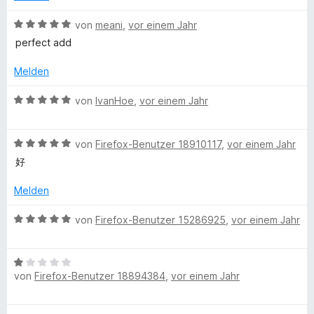
t
m
5
n
t
n
e
i
v
5
B
e
von
meani
,
vor einem Jahr
e
t
t
o
S
e
r
n
perfect add
m
5
n
t
w
n
i
v
5
e
e
e
Melden
t
o
S
r
r
n
5
n
t
n
t
B
von
IvanHoe
,
vor einem Jahr
v
5
e
e
e
e
o
S
r
n
t
w
n
t
n
m
B
e
von
Firefox-Benutzer 18910117
,
vor einem Jahr
5
e
e
i
e
r
好
S
r
n
t
w
t
t
n
5
e
e
Melden
e
e
v
r
t
r
n
o
t
m
B
von
Firefox-Benutzer 15286925
,
vor einem Jahr
n
n
e
i
e
e
5
t
t
w
n
S
m
5
B
e
t
i
von
Firefox-Benutzer 18894384
,
vor einem Jahr
v
e
r
e
t
o
w
t
r
5
n
e
e