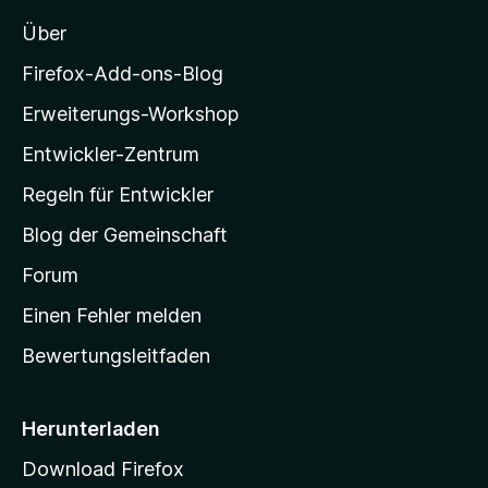
o
t
n
Über
e
e
z
r
n
i
Firefox-Add-ons-Blog
n
l
e
Erweiterungs-Workshop
l
n
Entwickler-Zentrum
a
-
Regeln für Entwickler
S
Blog der Gemeinschaft
t
a
Forum
r
Einen Fehler melden
t
Bewertungsleitfaden
s
e
i
Herunterladen
t
Download Firefox
e