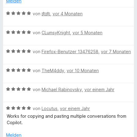
Melden
x
e
t
o
r
n
5
n
t
B
von
肉肉
,
vor 4 Monaten
v
5
e
t
e
o
S
t
w
n
t
m
B
e
von
CLumsyKnight
,
vor 5 Monaten
5
e
i
e
r
S
r
t
w
t
t
n
5
B
e
von
Firefox-Benutzer 13476258
,
vor 7 Monaten
e
e
e
v
e
r
t
r
n
o
w
t
m
n
n
B
e
von
TheM4ddy
,
vor 10 Monaten
e
i
e
5
e
r
t
t
n
S
w
t
m
5
B
t
e
von
Michael Rabinovsky
,
vor einem Jahr
e
i
v
e
e
r
t
t
o
w
r
t
m
5
n
B
e
von
Locutus
,
vor einem Jahr
n
e
i
v
5
e
r
e
t
t
o
S
Works for copying and pasting multiple conversations from
w
t
n
m
5
n
t
Copilot.
e
e
i
v
5
e
r
t
t
o
S
Melden
r