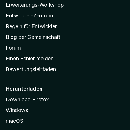
l
Erweiterungs-Workshop
l
Entwickler-Zentrum
a
-
Regeln für Entwickler
S
Blog der Gemeinschaft
t
a
Forum
r
Einen Fehler melden
t
Bewertungsleitfaden
s
e
i
Herunterladen
t
Download Firefox
e
Windows
g
e
macOS
h