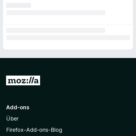
Z
u
r
M
Add-ons
o
Über
z
i
Firefox-Add-ons-Blog