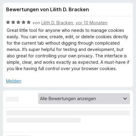
u
t
f
Bewertungen von Lilith D. Bracken
4
o
n
,
x
2
B
von
Lilith D. Bracken
,
vor 10 Monaten
-
g
v
e
Great little tool for anyone who needs to manage cookies
B
o
w
easily. You can view, create, edit, or delete cookies directly
n
e
r
for the current tab without digging through complicated
e
5
r
o
menus. It’s super helpful for testing and development, but
S
t
also great for controlling your own privacy. The interface is
w
n
t
e
simple, clear, and works exactly as expected. A must-have if
s
e
t
you like having full control over your browser cookies.
e
f
r
m
r
n
i
Melden
e
t
ü
n
5
v
r
o
n
C
5
S
o
t