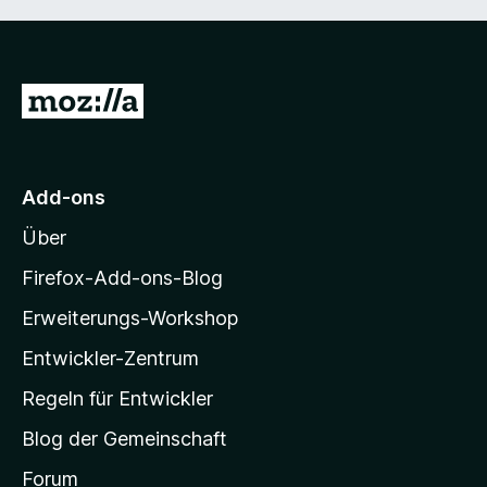
Z
u
r
M
Add-ons
o
Über
z
i
Firefox-Add-ons-Blog
l
Erweiterungs-Workshop
l
Entwickler-Zentrum
a
-
Regeln für Entwickler
S
Blog der Gemeinschaft
t
a
Forum