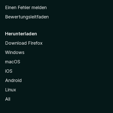
r
Einen Fehler melden
t
Bewertungsleitfaden
s
e
i
Herunterladen
t
Download Firefox
e
Windows
g
e
macOS
h
iOS
e
n
Android
Linux
All