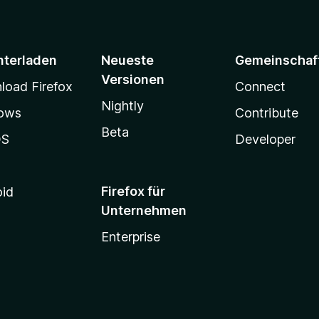
e
5
n
S
t
e
nterladen
Neueste
Gemeinschaf
r
Versionen
n
oad Firefox
Connect
e
Nightly
ows
Contribute
n
Beta
OS
Developer
Firefox für
oid
Unternehmen
Enterprise