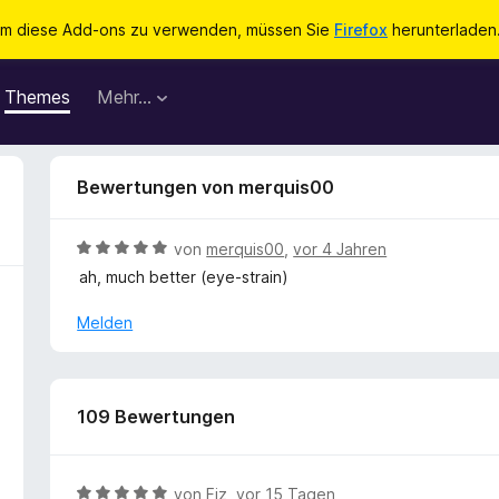
m diese Add-ons zu verwenden, müssen Sie
Firefox
herunterladen
Themes
Mehr…
Bewertungen von merquis00
B
von
merquis00
,
vor 4 Jahren
e
ah, much better (eye-strain)
w
e
Melden
r
t
e
t
109 Bewertungen
m
i
t
B
von
Fiz
,
vor 15 Tagen