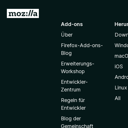
Z
u
Add-ons
Heru
r
Über
Downl
M
o
Firefox-Add-ons-
Wind
z
Blog
mac
i
Erweiterungs-
l
iOS
Workshop
l
Andr
a
Entwickler-
Linux
-
Zentrum
S
All
Regeln für
t
Entwickler
a
Blog der
r
Gemeinschaft