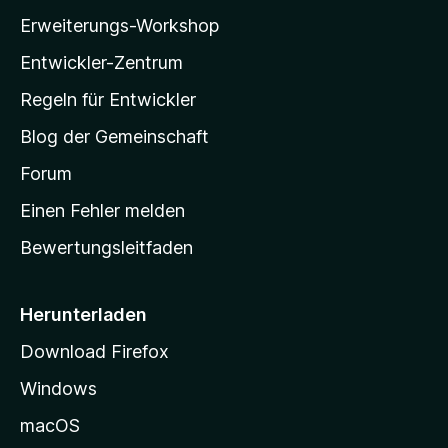
l
e
Erweiterungs-Workshop
l
n
Entwickler-Zentrum
a
-
Regeln für Entwickler
S
Blog der Gemeinschaft
t
a
Forum
r
Einen Fehler melden
t
Bewertungsleitfaden
s
e
i
Herunterladen
t
Download Firefox
e
Windows
g
e
macOS
h