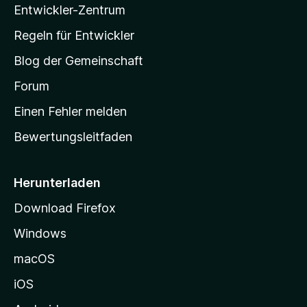
Entwickler-Zentrum
a
-
Regeln für Entwickler
S
Blog der Gemeinschaft
t
a
Forum
r
Einen Fehler melden
t
Bewertungsleitfaden
s
e
i
Herunterladen
t
Download Firefox
e
Windows
g
e
macOS
h
iOS
e