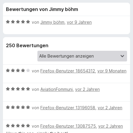
u
t
f
Bewertungen von Jimmy böhm
4
o
n
,
x
6
B
von
Jimmy böhm
,
vor 9 Jahren
-
g
v
e
B
o
w
n
e
r
e
250 Bewertungen
5
r
o
S
t
w
n
t
e
s
e
t
e
B
f
von
Firefox-Benutzer 18654312
,
vor 9 Monaten
r
m
r
e
n
i
w
e
t
ü
B
e
von
AviationFommuni
,
vor 2 Jahren
n
5
e
r
v
r
w
t
o
B
e
von
Firefox-Benutzer 13196058
,
vor 2 Jahren
e
n
C
e
r
t
5
w
t
m
S
B
e
von
Firefox-Benutzer 13087575
,
vor 2 Jahren
e
i
o
t
e
r
t
t