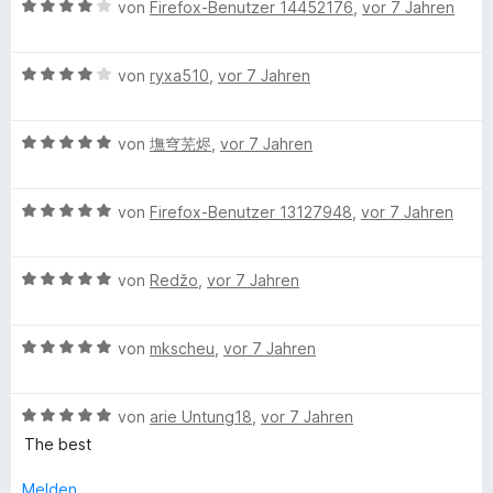
S
t
m
5
B
von
Firefox-Benutzer 14452176
,
vor 7 Jahren
t
e
i
v
e
e
t
t
o
w
r
m
3
n
B
e
von
ryxa510
,
vor 7 Jahren
n
i
v
5
e
r
e
t
o
S
w
t
n
3
n
B
t
e
von
墲穹芜烬
,
vor 7 Jahren
e
v
5
e
e
r
t
o
S
w
r
t
m
n
B
t
e
von
Firefox-Benutzer 13127948
,
vor 7 Jahren
n
e
i
5
e
e
r
e
t
t
S
w
r
t
n
m
4
B
t
e
von
Redžo
,
vor 7 Jahren
n
e
i
v
e
e
r
e
t
t
o
w
r
t
n
m
4
n
B
e
von
mkscheu
,
vor 7 Jahren
n
e
i
v
5
e
r
e
t
t
o
S
w
t
n
m
5
n
t
B
e
von
arie Untung18
,
vor 7 Jahren
e
i
v
5
e
e
r
t
t
o
S
The best
r
w
t
m
5
n
t
n
e
e
i
v
5
Melden
e
e