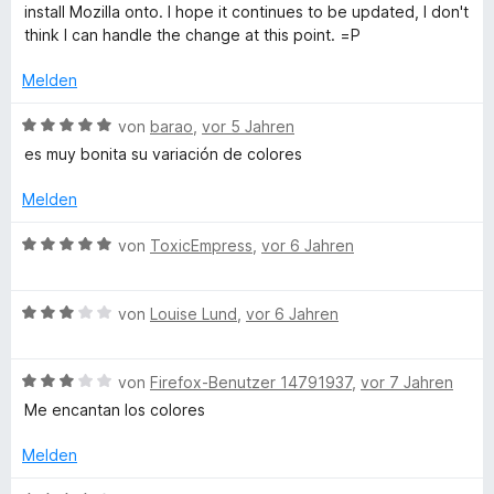
r
n
e
e
i
install Mozilla onto. I hope it continues to be updated, I don't
n
r
t
t
think I can handle the change at this point. =P
e
t
m
5
n
e
i
v
Melden
t
t
o
m
4
n
B
von
barao
,
vor 5 Jahren
i
v
5
e
es muy bonita su variación de colores
t
o
S
w
5
n
t
e
Melden
v
5
e
r
o
S
r
t
B
von
ToxicEmpress
,
vor 6 Jahren
n
t
n
e
e
5
e
e
t
w
S
r
n
m
B
e
von
Louise Lund
,
vor 6 Jahren
t
n
i
e
r
e
e
t
w
t
r
n
5
B
e
von
Firefox-Benutzer 14791937
,
vor 7 Jahren
e
n
v
e
r
t
Me encantan los colores
e
o
w
t
m
n
n
e
e
i
Melden
5
r
t
t