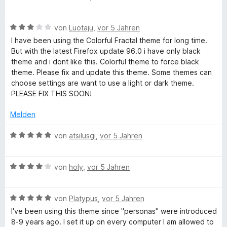
5
e
e
r
c
t
t
S
w
r
t
m
5
B
t
e
von
Luotaju
,
vor 5 Jahren
n
e
i
v
t
e
e
r
e
t
t
o
I have been using the Colorful Fractal theme for long time.
w
r
t
n
m
5
n
But with the latest Firefox update 96.0 i have only black
a
e
n
e
i
v
5
theme and i dont like this. Colorful theme to force black
r
e
t
t
o
S
theme. Please fix and update this theme. Some themes can
l
t
n
m
5
n
t
choose settings are want to use a light or dark theme.
e
i
v
5
e
PLEASE FIX THIS SOON!
t
t
o
S
r
m
5
n
t
n
Melden
i
v
5
e
e
t
o
S
r
B
n
von
atsilusgi
,
vor 5 Jahren
3
n
t
n
e
v
5
e
e
w
o
S
r
B
n
e
von
holy
,
vor 5 Jahren
n
t
n
e
r
5
e
e
w
t
S
r
B
n
e
von
Platypus
,
vor 5 Jahren
e
t
n
e
r
t
I've been using this theme since "personas" were introduced
e
e
w
t
m
8-9 years ago. I set it up on every computer I am allowed to