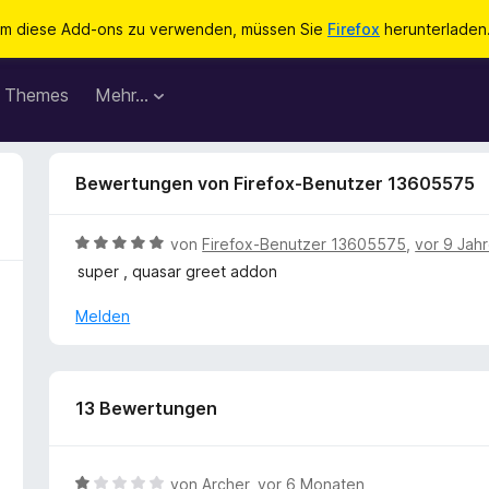
m diese Add-ons zu verwenden, müssen Sie
Firefox
herunterladen
Themes
Mehr…
Bewertungen von Firefox-Benutzer 13605575
B
von
Firefox-Benutzer 13605575
,
vor 9 Jah
e
super , quasar greet addon
w
e
Melden
r
t
e
t
13 Bewertungen
m
i
t
B
von
Archer
,
vor 6 Monaten