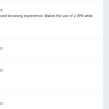
en
proved browsing experience. Makes the use of a VPN while
en
en
en