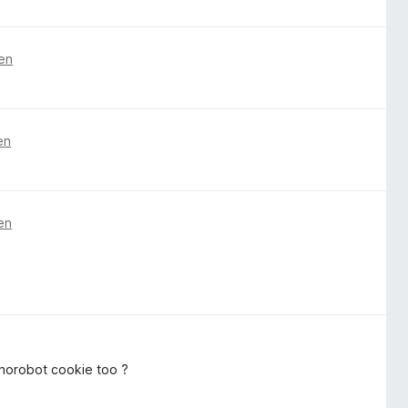
ren
en
en
 norobot cookie too ?