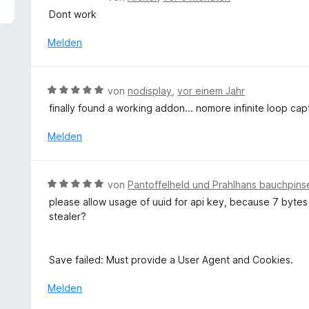
5
e
Dont work
v
w
o
e
Melden
n
r
5
t
S
e
B
t
von
nodisplay
,
vor einem Jahr
t
e
e
finally found a working addon... nomore infinite loop cap
m
w
r
i
e
n
Melden
t
r
e
1
t
n
v
e
B
o
von
Pantoffelheld und Prahlhans bauchpins
t
e
n
please allow usage of uuid for api key, because 7 bytes 
m
w
5
stealer?
i
e
S
t
r
t
5
t
e
Save failed: Must provide a User Agent and Cookies.
v
e
r
o
t
n
Melden
n
m
e
5