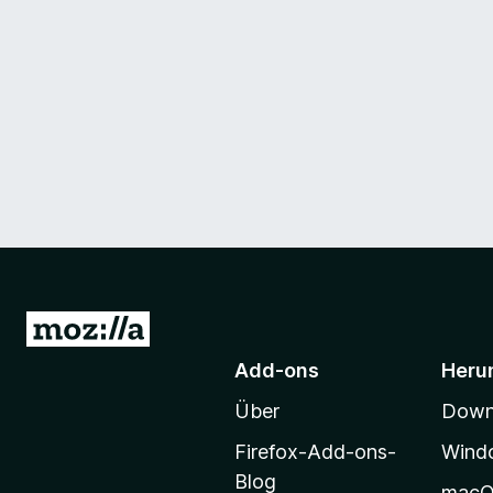
Z
u
Add-ons
Heru
r
Über
Downl
M
o
Firefox-Add-ons-
Wind
z
Blog
mac