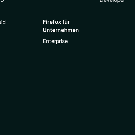
r
n
e
Firefox für
oid
n
Unternehmen
Enterprise