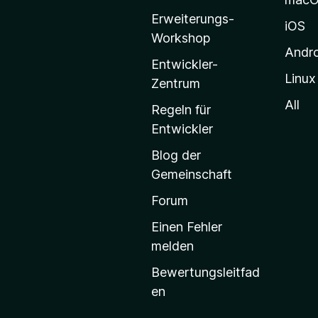
i
Erweiterungs-
l
iOS
Workshop
l
Andr
a
Entwickler-
Linux
-
Zentrum
S
All
Regeln für
t
Entwickler
a
Blog der
r
Gemeinschaft
t
s
Forum
e
Einen Fehler
i
melden
t
Bewertungsleitfad
e
en
g
e