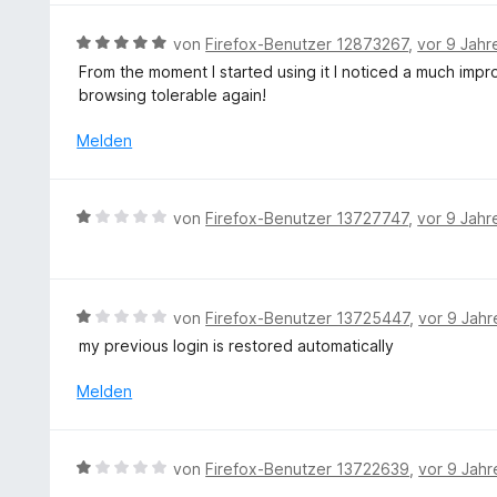
i
n
S
t
B
t
von
Firefox-Benutzer 12873267
,
vor 9 Jahr
5
e
e
From the moment I started using it I noticed a much im
v
w
r
browsing tolerable again!
o
e
n
n
r
e
Melden
5
t
n
S
e
t
t
B
e
von
Firefox-Benutzer 13727747
,
vor 9 Jahr
m
e
r
i
w
n
t
e
e
5
r
n
B
von
Firefox-Benutzer 13725447
,
vor 9 Jahr
v
t
e
o
my previous login is restored automatically
e
w
n
t
e
Melden
5
m
r
S
i
t
t
t
e
e
B
von
Firefox-Benutzer 13722639
,
vor 9 Jahr
1
t
r
e
v