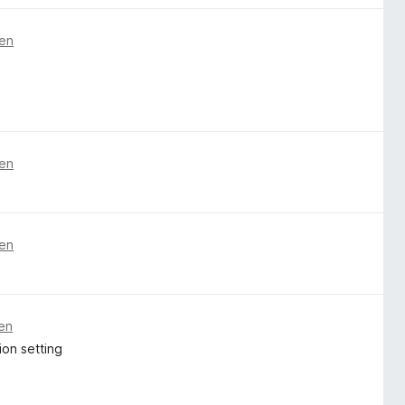
ren
ren
ren
ren
ion setting