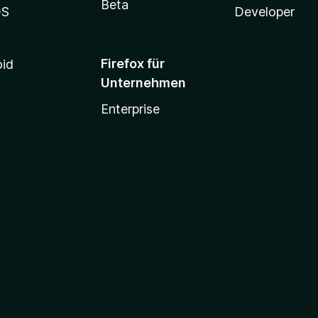
e
Beta
OS
Developer
n
Firefox für
oid
Unternehmen
Enterprise