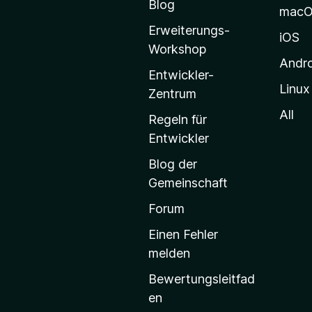
Blog
mac
i
Erweiterungs-
l
iOS
Workshop
l
Andr
a
Entwickler-
Linux
-
Zentrum
S
All
Regeln für
t
Entwickler
a
Blog der
r
Gemeinschaft
t
s
Forum
e
Einen Fehler
i
melden
t
Bewertungsleitfad
e
en
g