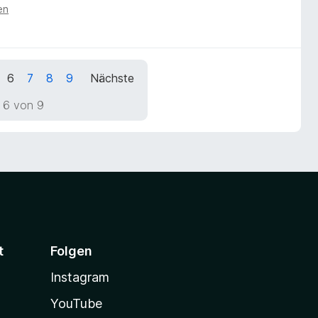
en
6
7
8
9
Nächste
 6 von 9
t
Folgen
Instagram
YouTube