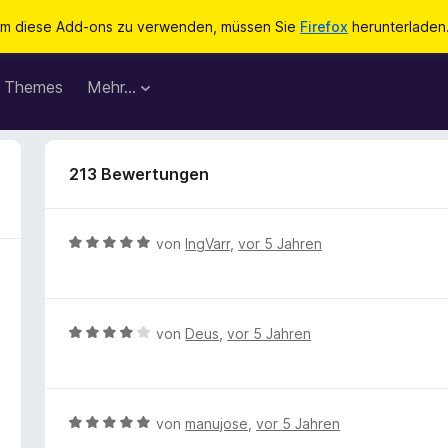
m diese Add-ons zu verwenden, müssen Sie
Firefox
herunterladen
Themes
Mehr…
213 Bewertungen
B
von
IngVarr
,
vor 5 Jahren
e
w
e
r
B
von
Deus
,
vor 5 Jahren
t
e
e
w
t
e
m
r
B
von
manujose
,
vor 5 Jahren
i
t
e