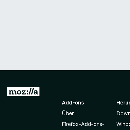
Z
u
Add-ons
Heru
r
Über
Downl
M
o
Firefox-Add-ons-
Wind
z