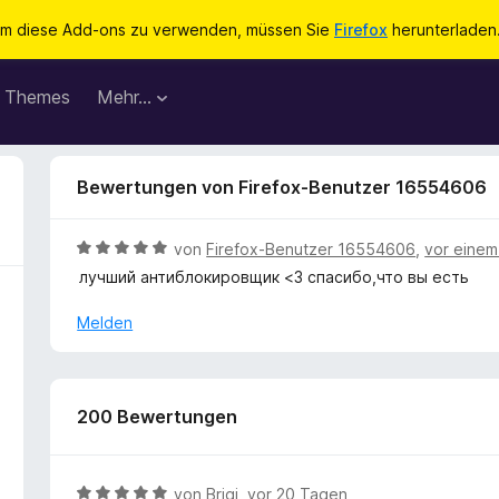
m diese Add-ons zu verwenden, müssen Sie
Firefox
herunterladen
Themes
Mehr…
Bewertungen von Firefox-Benutzer 16554606
B
von
Firefox-Benutzer 16554606
,
vor einem
e
лучший антиблокировщик <3 спасибо,что вы есть
w
e
Melden
r
t
e
t
200 Bewertungen
m
i
t
B
von
Brigi
,
vor 20 Tagen