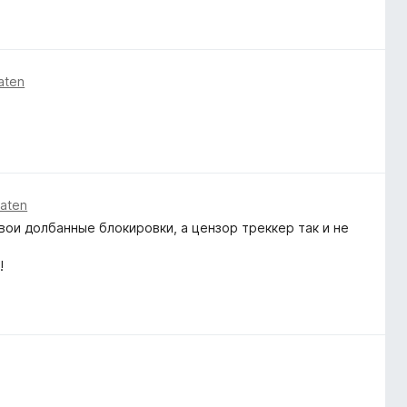
aten
naten
вои долбанные блокировки, а цензор треккер так и не
!