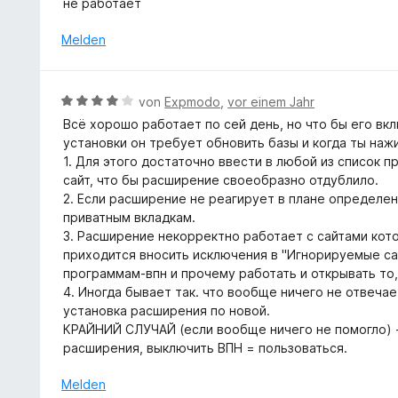
5
не работает
5
n
w
S
v
e
Melden
t
o
r
e
n
t
r
5
e
n
B
S
von
Expmodo
,
vor einem Jahr
t
e
e
t
Всё хорошо работает по сей день, но что бы его вк
m
n
w
e
установки он требует обновить базы и когда ты наж
i
e
r
1. Для этого достаточно ввести в любой из список 
t
r
n
сайт, что бы расширение своеобразно отдублило.
1
t
e
2. Если расширение не реагирует в плане определе
v
e
n
приватным вкладкам.
o
t
3. Расширение некорректно работает с сайтами кот
n
m
приходится вносить исключения в "Игнорируемые сай
5
i
программам-впн и прочему работать и открывать то,
S
t
4. Иногда бывает так. что вообще ничего не отвечае
t
4
установка расширения по новой.
e
v
КРАЙНИЙ СЛУЧАЙ (если вообще ничего не помогло) -
r
o
расширения, выключить ВПН = пользоваться.
n
n
e
5
Melden
n