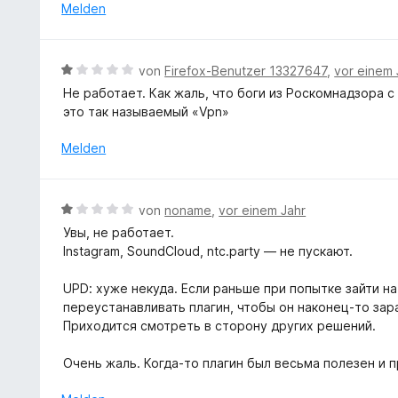
r
e
Melden
5
5
n
r
S
v
e
t
t
o
n
e
e
B
n
von
Firefox-Benutzer 13327647
,
vor einem 
t
r
e
5
Не работает. Как жаль, что боги из Роскомнадзора
m
n
w
S
это так называемый «Vpn»
i
e
e
t
t
n
r
e
Melden
1
t
r
v
e
n
o
t
e
B
n
von
noname
,
vor einem Jahr
m
n
e
5
Увы, не работает.
i
w
S
Instagram, SoundCloud, ntc.party — не пускают.
t
e
t
1
r
e
UPD: хуже некуда. Если раньше при попытке зайти н
v
t
r
переустанавливать плагин, чтобы он наконец-то зар
o
e
n
Приходится смотреть в сторону других решений.
n
t
e
5
m
n
Очень жаль. Когда-то плагин был весьма полезен и 
S
i
t
t