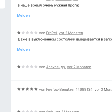
5
e
в наше время очень нужная прога)
v
w
o
e
Melden
n
r
5
t
S
e
B
t
von
ErhRei
,
vor 2 Monaten
t
e
e
Даже в выключенном состоянии вмешивается в запр
m
w
r
i
e
n
Melden
t
r
e
5
t
n
v
e
B
o
von
Александр
,
vor 2 Monaten
t
e
n
m
w
5
i
e
S
t
r
t
B
von
Firefox-Benutzer 14698134
,
vor 3 Mon
1
t
e
e
v
e
r
w
o
t
n
e
n
m
e
r
5
B
von
freir
,
vor 3 Monaten