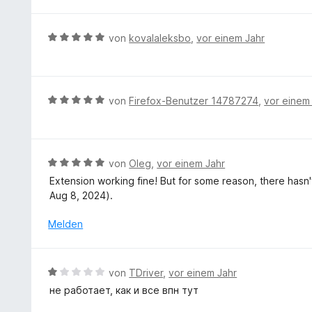
S
t
e
B
von
kovalaleksbo
,
vor einem Jahr
r
e
n
w
e
e
n
r
B
von
Firefox-Benutzer 14787274
,
vor einem
t
e
e
w
t
e
m
r
B
von
Oleg
,
vor einem Jahr
i
t
e
Extension working fine! But for some reason, there hasn'
t
e
w
Aug 8, 2024).
5
t
e
v
m
r
Melden
o
i
t
n
t
e
5
5
t
S
B
von
TDriver
,
vor einem Jahr
v
m
t
e
o
не работает, как и все впн тут
i
e
w
n
t