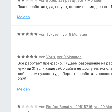
B
von
Борец за правду
,
vor 7 Monaten
v
m
n
e
o
Плагин работает, да, но увы, ооооочень медленно -
i
e
w
n
t
n
e
Melden
5
5
r
S
v
t
t
o
e
e
B
n
von
Tykvesh
,
vor 9 Monaten
t
r
e
5
m
n
w
S
i
e
e
t
t
n
r
e
B
von
Vivus
,
vor 9 Monaten
2
t
r
e
v
Всё работает прекрасно. 1) Даём разрешение на раб
e
n
w
o
нужный 3) Если какие либо сайты не доступны испол
t
e
e
n
добавляем нужное туда. Перестал работать полность
m
n
r
5
2025
i
t
S
t
e
Melden
t
5
t
e
v
m
r
o
i
n
B
von
Firefox-Benutzer 19515716
,
vor 10 Mo
n
t
e
e