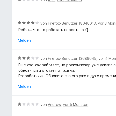
i
n
t
S
e
t
e
t
w
1
t
e
e
v
m
r
r
B
von
Firefox-Benutzer 18040613
,
vor 3 Mon
o
i
n
t
e
n
Ребят... что-то работать перестало :'[
t
e
e
w
5
5
n
t
e
S
Melden
v
m
r
t
o
i
t
e
n
t
e
r
5
B
von
Firefox-Benutzer 13689045
,
vor 4 Mo
1
t
n
S
e
v
Ещё кое-как работает, но роскомпозор уже усилил с
m
e
t
w
o
обновился и отстаёт от жизни.
i
n
e
e
n
Разработчики! Обновите его его уже в духе времени
t
r
r
5
4
n
t
Melden
S
v
e
e
t
o
n
t
e
n
m
r
B
5
von
Andrew
,
vor 5 Monaten
i
n
e
S
t
e
w
t