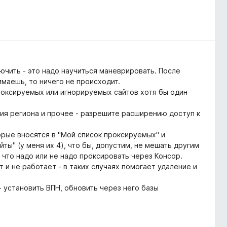
лючить - это надо научиться маневрировать. После
имаешь, то ничего не происходит.
проксируемых или игнорируемых сайтов хотя бы один
ния региона и прочее - разрешите расширению доступ к
орые вносятся в "Мой список проксируемых" и
ты" (у меня их 4), что бы, допустим, не мешать другим
 что надо или не надо проксировать через Консор.
т и не работает - в таких случаях помогает удаление и
 установить ВПН, обновить через него базы