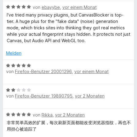
w
e
t
B
e
von
ebayybe
,
vor einem Monat
r
e
n
e
r
n
t
I've tried many privacy plugins, but CanvasBlocker is top-
w
t
e
m
tier. A huge plus for the "fake data" (noise) generation
v
e
e
n
i
mode, which tricks sites into thinking they got real metrics
r
t
t
while your actual fingerprint stays hidden. It protects not just
a
t
m
5
Canvas, but Audio API and WebGL too.
e
i
v
t
t
o
Melden
s
m
5
n
i
v
5
B
B
t
o
von
Firefox-Benutzer 20001296
,
vor einem Monat
S
e
5
n
t
w
l
v
5
e
e
B
o
S
r
r
von
Firefox-Benutzer 19890795
,
vor 2 Monaten
e
n
t
o
n
t
w
5
e
e
e
e
S
r
n
t
c
B
von
Rikka
,
vor 2 Monaten
r
t
n
m
e
t
e
非常简单高效的扩展，每次刷新页面都能改变浏览器指纹，再也不
e
i
k
w
e
r
用担心被追踪了
n
t
e
t
n
5