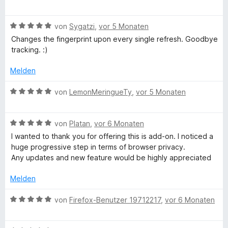
m
e
v
5
r
n
i
w
o
S
n
t
B
e
von
Sygatzi
,
vor 5 Monaten
n
t
e
5
e
r
5
e
Changes the fingerprint upon every single refresh. Goodbye
n
v
w
t
S
r
tracking. :)
o
e
e
t
n
n
r
t
e
e
Melden
5
t
m
r
n
S
e
i
n
B
von
LemonMeringueTy
,
vor 5 Monaten
t
t
t
e
e
e
m
5
n
w
r
i
v
B
e
von
Platan
,
vor 6 Monaten
n
t
o
e
r
I wanted to thank you for offering this is add-on. I noticed a
e
5
n
w
t
huge progressive step in terms of browser privacy.
n
v
5
e
e
Any updates and new feature would be highly appreciated
o
S
r
t
n
t
t
m
Melden
5
e
e
i
S
r
t
t
B
von
Firefox-Benutzer 19712217
,
vor 6 Monaten
t
n
m
5
e
e
e
i
v
w