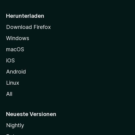
e
i
Herunterladen
t
Download Firefox
e
Windows
g
e
macOS
h
iOS
e
n
Android
Linux
All
Neueste Versionen
Nightly