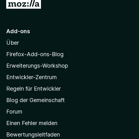
Z
v
5
e
n
u
o
S
r
n
t
n
r
5
e
e
M
S
r
Add-ons
n
o
t
n
Über
e
e
z
r
n
i
Firefox-Add-ons-Blog
n
l
e
Erweiterungs-Workshop
l
n
Entwickler-Zentrum
a
-
Regeln für Entwickler
S
Blog der Gemeinschaft
t
a
Forum
r
Einen Fehler melden
t
Bewertungsleitfaden
s