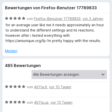
u
t
f
Bewertungen von Firefox-Benutzer 17789833
4
o
n
,
x
6
B
von
Firefox-Benutzer 17789833
,
vor 3 Jahren
-
g
v
e
for an average user like me it needs approximately an hour
B
o
w
to understand the different settings and its reactions.
n
e
r
however after i tested everything with
e
5
r
o
https://amiunique.org/fp i'm pretty happy with the results.
S
t
w
n
t
e
Melden
s
e
t
e
f
r
m
r
485 Bewertungen
n
i
e
t
ü
n
5
v
r
o
B
von
4ti11a.tr
,
vor 10 Tagen
n
e
C
5
w
B
S
e
von
4ti11a.us
,
vor 13 Tagen
e
a
t
r