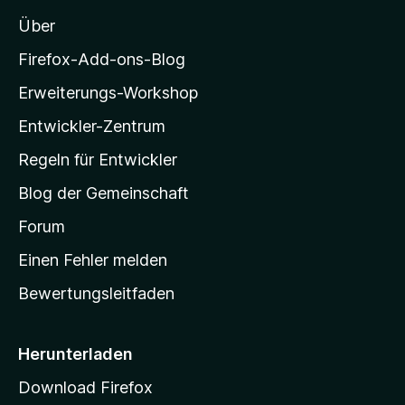
o
t
n
Über
e
e
z
r
n
i
Firefox-Add-ons-Blog
n
l
e
Erweiterungs-Workshop
l
n
Entwickler-Zentrum
a
-
Regeln für Entwickler
S
Blog der Gemeinschaft
t
a
Forum
r
Einen Fehler melden
t
Bewertungsleitfaden
s
e
i
Herunterladen
t
Download Firefox
e