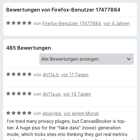
u
t
f
Bewertungen von Firefox-Benutzer 17477884
4
o
n
,
x
6
B
von
Firefox-Benutzer 17477884
,
vor 4 Jahren
-
g
v
e
B
o
w
n
e
r
e
485 Bewertungen
5
r
o
S
t
w
n
t
e
s
e
t
e
B
f
von
4ti11a.tr
,
vor 11 Tagen
r
m
r
e
n
i
w
e
t
ü
B
e
von
4ti11a.us
,
vor 14 Tagen
n
5
e
r
v
r
w
t
o
B
e
von
ebayybe
,
vor einem Monat
e
n
C
e
r
t
I've tried many privacy plugins, but CanvasBlocker is top-
5
w
t
m
tier. A huge plus for the "fake data" (noise) generation
S
e
e
i
mode, which tricks sites into thinking they got real metrics
a
t
r
t
t