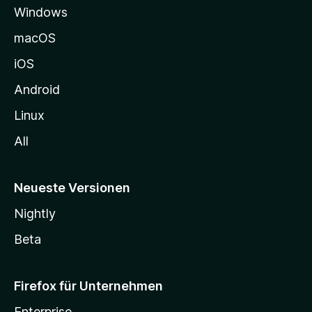
Windows
g
e
macOS
h
iOS
e
n
Android
Linux
All
Neueste Versionen
Nightly
Beta
Firefox für Unternehmen
Enterprise