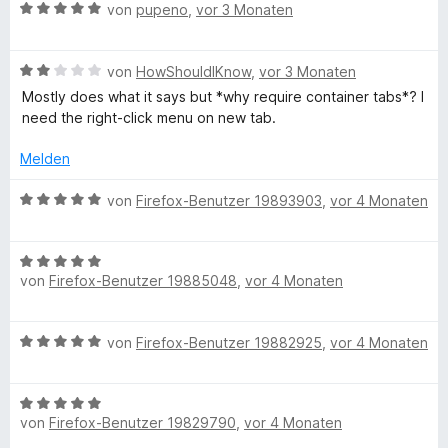
i
B
e
von
pupeno
,
vor 3 Monaten
o
e
t
t
e
r
n
e
5
w
t
5
r
r
v
B
e
von
HowShouldIKnow
,
vor 3 Monaten
e
S
n
o
e
r
t
t
Mostly does what it says but *why require container tabs*? I
e
n
w
t
m
e
need the right-click menu on new tab.
n
5
e
e
i
r
S
r
t
t
n
Melden
t
t
m
5
e
e
e
i
v
n
B
von
Firefox-Benutzer 19893903
,
vor 4 Monaten
r
t
t
o
e
n
m
5
n
w
e
i
v
5
B
e
n
t
von
Firefox-Benutzer 19885048
,
vor 4 Monaten
o
S
e
r
2
n
t
w
t
v
5
e
e
e
B
von
Firefox-Benutzer 19882925
,
vor 4 Monaten
o
S
r
r
t
e
n
t
n
t
m
w
5
e
e
e
i
B
e
S
r
n
t
t
von
Firefox-Benutzer 19829790
,
vor 4 Monaten
e
r
t
n
m
5
w
t