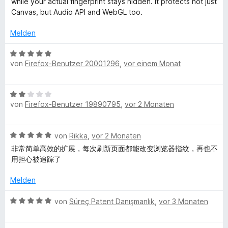
while your actual fingerprint stays hidden. It protects not just
e
t
m
5
Canvas, but Audio API and WebGL too.
r
n
e
i
v
n
t
t
o
Melden
e
v
m
5
n
n
i
v
5
B
t
o
von
Firefox-Benutzer 20001296
,
vor einem Monat
S
a
e
5
n
t
w
v
5
e
e
s
B
o
S
r
r
von
Firefox-Benutzer 19890795
,
vor 2 Monaten
e
n
t
n
t
B
w
5
e
e
e
e
S
r
n
t
B
von
Rikka
,
vor 2 Monaten
r
l
t
n
m
e
t
e
非常简单高效的扩展，每次刷新页面都能改变浏览器指纹，再也不
e
i
w
e
r
用担心被追踪了
n
t
o
e
t
n
5
r
m
Melden
e
v
c
t
i
n
o
e
B
t
von
Süreç Patent Danışmanlık
,
vor 3 Monaten
n
t
k
e
2
5
m
w
v
S