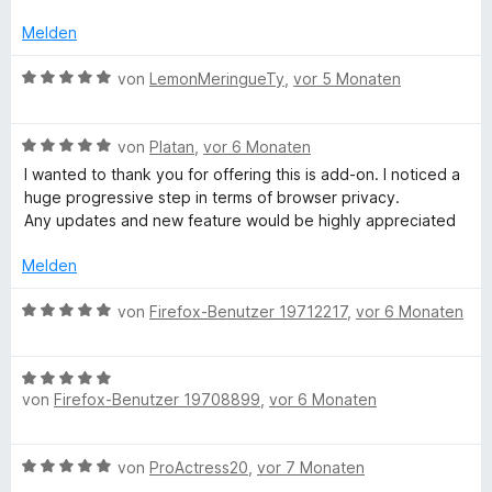
o
e
e
t
n
n
r
t
e
e
Melden
5
t
m
r
n
S
e
i
n
B
von
LemonMeringueTy
,
vor 5 Monaten
t
t
t
e
e
e
m
5
n
w
r
i
v
B
e
von
Platan
,
vor 6 Monaten
n
t
o
e
r
I wanted to thank you for offering this is add-on. I noticed a
e
5
n
w
t
huge progressive step in terms of browser privacy.
n
v
5
e
e
Any updates and new feature would be highly appreciated
o
S
r
t
n
t
t
m
Melden
5
e
e
i
S
r
t
t
B
von
Firefox-Benutzer 19712217
,
vor 6 Monaten
t
n
m
5
e
e
e
i
v
w
r
n
t
o
B
e
n
5
von
Firefox-Benutzer 19708899
,
vor 6 Monaten
n
e
r
e
v
5
w
t
n
o
S
e
e
B
von
ProActress20
,
vor 7 Monaten
n
t
r
t
e
5