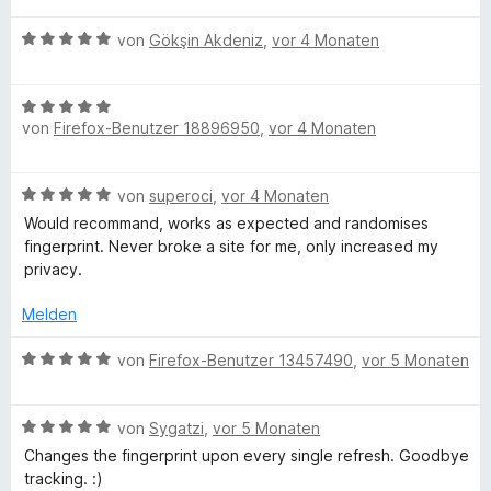
e
e
i
v
e
e
r
n
t
o
B
von
Gökşin Akdeniz
,
vor 4 Monaten
r
t
n
5
n
e
t
m
e
v
5
w
e
i
n
o
S
B
e
t
t
n
t
von
Firefox-Benutzer 18896950
,
vor 4 Monaten
e
r
m
5
5
e
w
t
i
v
S
r
e
e
t
o
t
n
B
von
superoci
,
vor 4 Monaten
r
t
5
n
e
e
e
t
m
Would recommand, works as expected and randomises
v
5
r
n
w
e
i
fingerprint. Never broke a site for me, only increased my
o
S
n
e
t
t
privacy.
n
t
e
r
m
5
5
e
n
t
i
Melden
v
S
r
e
t
o
t
n
t
B
5
von
Firefox-Benutzer 13457490
,
vor 5 Monaten
n
e
e
m
e
v
5
r
n
i
w
o
S
n
t
B
e
von
Sygatzi
,
vor 5 Monaten
n
t
e
5
e
r
5
e
Changes the fingerprint upon every single refresh. Goodbye
n
v
w
t
S
r
tracking. :)