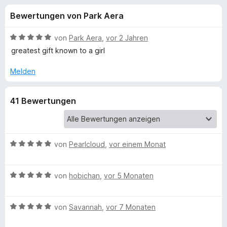
u
t
f
Bewertungen von Park Aera
4
o
n
,
x
9
B
von
Park Aera
,
vor 2 Jahren
-
g
v
e
greatest gift known to a girl
B
o
w
n
e
r
Melden
e
5
r
o
S
t
w
n
41 Bewertungen
t
e
s
e
t
e
f
r
m
r
n
i
e
t
B
von
Pearlcloud
,
vor einem Monat
ü
n
5
e
v
w
r
B
o
e
von
hobichan
,
vor 5 Monaten
e
n
r
B
w
5
t
B
e
von
Savannah
,
vor 7 Monaten
S
e
e
r
T
t
t