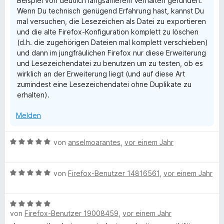
Beispiel von deutlich langsamerem Verhalten gefunden.
n
5
Wenn Du technisch genügend Erfahrung hast, kannst Du
e
S
mal versuchen, die Lesezeichen als Datei zu exportieren
n
t
und die alte Firefox-Konfiguration komplett zu löschen
e
(d.h. die zugehörigen Dateien mal komplett verschieben)
r
und dann im jungfräulichen Firefox nur diese Erweiterung
n
und Lesezeichendatei zu benutzen um zu testen, ob es
e
wirklich an der Erweiterung liegt (und auf diese Art
n
zumindest eine Lesezeichendatei ohne Duplikate zu
erhalten).
Melden
B
von
anselmoarantes
,
vor einem Jahr
e
w
B
e
von
Firefox-Benutzer 14816561
,
vor einem Jahr
e
r
w
t
B
e
e
von
Firefox-Benutzer 19008459
,
vor einem Jahr
e
r
t