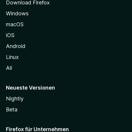
Download Firefox
e
Windows
g
e
macOS
h
iOS
e
n
Android
Linux
All
Neueste Versionen
Nightly
Beta
Firefox für Unternehmen