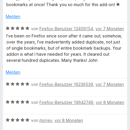
w
5
n
t
e
n
e
bookmarks at once! Thank you so much for this add-on! 🌟
e
v
5
e
e
t
r
o
S
r
n
m
Melden
s
t
n
t
n
i
e
5
e
e
B
t
von
Firefox-Benutzer 13409154
,
vor 7 Monaten
t
S
r
n
e
5
I've been on Firefox since soon after it came out; somehow,
m
t
n
w
v
over the years, I've inadvertently added duplicate, not just
i
e
e
e
o
of single bookmarks, but of entire bookmark backups. Your
t
r
n
r
n
addon is what I have needed for years. It cleared out
5
n
t
5
several hundred duplicates. Many thanks! John
v
e
e
S
o
n
t
t
Melden
n
m
e
5
i
r
B
von
Firefox-Benutzer 16236539
,
vor 7 Monaten
S
t
n
e
t
5
e
w
e
v
n
B
e
von
Firefox-Benutzer 19642746
,
vor 8 Monaten
r
o
e
r
n
n
w
t
e
5
B
e
von
jtorrex
,
vor 8 Monaten
e
n
S
e
r
t