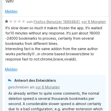
Väth!
e
n
Melden
B
von
Firefox-Benutzer 18894841
,
vor 8 Monaten
e
It's slow down so much it makes frozen the app. It's waited
w
for10 minutes without any response. It's just about 18000
e
-24000 bookmarks to process, certainly from several
r
bookmarks from different times.
t
Interesting fact is the same addon from the same author
e
works perfectly!!! ..in chrome based browsers(time to
t
response fast to not:chrome,brave,vivaldi).
m
i
Melden
t
1
Antwort des Entwicklers
v
geschrieben am
vor 8 Monaten
o
As already written to quite some comments, the normal
n
deletion speed is several thousands bookmarks per
5
second. A considerable slower speed is almost certainly
S
due to a bad configuration, e.g. another extension which
t