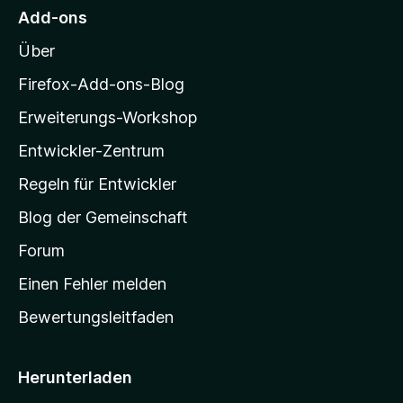
M
Add-ons
o
Über
z
i
Firefox-Add-ons-Blog
l
Erweiterungs-Workshop
l
Entwickler-Zentrum
a
-
Regeln für Entwickler
S
Blog der Gemeinschaft
t
a
Forum
r
Einen Fehler melden
t
Bewertungsleitfaden
s
e
i
Herunterladen
t