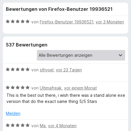
u
t
f
Bewertungen von Firefox-Benutzer 19936521
4
o
n
,
x
7
B
von
Firefox-Benutzer 19936521
,
vor 3 Monaten
-
g
v
e
B
o
w
n
e
r
e
537 Bewertungen
5
r
o
S
t
w
n
t
e
s
e
t
e
B
f
von
sthysel
,
vor 23 Tagen
r
m
r
e
n
i
w
e
t
ü
B
e
von
Ultimafreak
,
vor einem Monat
n
5
e
r
v
This is the best out there, i wish there was a stand alone exe
r
w
t
o
version that do the exact same thing 5/5 Stars
e
e
n
B
r
t
Melden
5
t
m
S
e
i
B
o
von
Ma
,
vor 4 Monaten
t
t
t