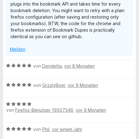
plugs into the bookmark API and takes time for every
e
bookmark deletion. You might want to retry with a plain
r
firefox configuration (after saving and restoring only
n
your bookmarks). BTW, the code for the chrome and
e
firefox extension of Bookmark Dupes is practically
n
identical as you can see on github.
Melden
B
von
Dendetta
,
vor 8 Monaten
e
w
B
e
von
GrzzlyBoer
,
vor 9 Monaten
e
r
w
t
B
e
e
von
Firefox-Benutzer 19507346
,
vor 9 Monaten
e
r
t
w
t
m
e
e
i
B
von
Phil
,
vor einem Jahr
r
t
t
e
t
m
5