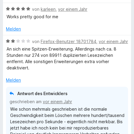
w
e
i
v
B
e
von
karleen
,
vor einem Jahr
t
t
o
e
r
m
Works pretty good for me
5
n
w
t
i
v
5
e
e
Melden
t
o
S
r
t
5
n
t
t
m
B
von
Firefox-Benutzer 18701784
,
vor einem Jahr
v
5
e
e
i
e
o
S
r
An sich eine Spitzen-Erweiterung. Allerdings nach ca. 8
t
t
w
n
t
n
Stunden nur 274 von 89911 duplizierten Lesezeichen
m
5
e
5
e
e
entfernt. Alle sonstigen Erweiterungen extra vorher
i
v
r
S
r
n
deaktiviert.
t
o
t
t
n
5
n
e
e
e
Melden
v
5
t
r
n
o
S
m
n
Antwort des Entwicklers
n
t
i
e
geschrieben am
vor einem Jahr
5
e
t
n
Wie schon mehrmals geschrieben ist die normale
S
r
2
Geschwindigkeit beim Löschen mehrere hundert/tausend
t
n
v
Lesezeichen pro Sekunde - eigentlich nicht merkbar. Bis
e
e
o
jetzt habe ich noch kein bei mir reproduzierbares
r
n
n