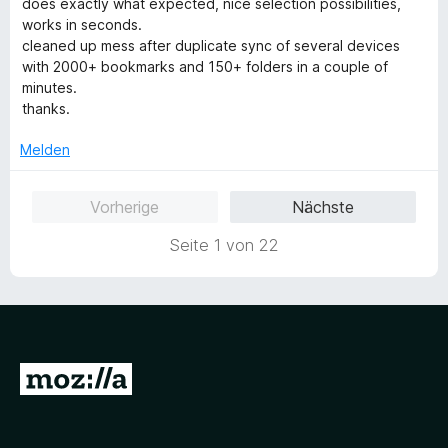
w
t
m
does exactly what expected, nice selection possibilities,
e
e
i
works in seconds.
r
t
t
cleaned up mess after duplicate sync of several devices
t
m
5
with 2000+ bookmarks and 150+ folders in a couple of
e
i
v
minutes.
t
t
o
thanks.
m
5
n
i
v
Melden
5
t
o
S
5
n
t
Vorherige
Nächste
v
5
e
o
S
r
Seite 1 von 22
n
t
n
5
e
e
S
r
n
t
n
e
e
r
n
Z
n
e
u
n
r