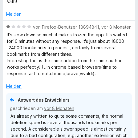
Väth!
e
n
Melden
B
von
Firefox-Benutzer 18894841
,
vor 8 Monaten
e
It's slow down so much it makes frozen the app. It's waited
w
for10 minutes without any response. It's just about 18000
e
-24000 bookmarks to process, certainly from several
r
bookmarks from different times.
t
Interesting fact is the same addon from the same author
e
works perfectly!!! ..in chrome based browsers(time to
t
response fast to not:chrome,brave,vivaldi).
m
i
Melden
t
1
Antwort des Entwicklers
v
geschrieben am
vor 8 Monaten
o
As already written to quite some comments, the normal
n
deletion speed is several thousands bookmarks per
5
second. A considerable slower speed is almost certainly
S
due to a bad configuration, e.g. another extension which
t