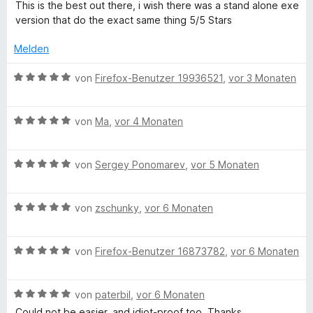
e
e
r
This is the best out there, i wish there was a stand alone exe
w
r
t
version that do the exact same thing 5/5 Stars
o
e
n
e
r
e
t
Melden
k
t
n
m
e
i
B
von
Firefox-Benutzer 19936521
,
vor 3 Monaten
m
t
t
e
m
5
w
i
v
B
e
a
von
Ma
,
vor 4 Monaten
t
o
e
r
5
n
w
t
r
v
5
B
e
von
Sergey Ponomarev
,
vor 5 Monaten
e
o
S
e
r
t
k
n
t
w
t
m
5
B
e
e
von
zschunky
,
vor 6 Monaten
e
i
S
e
D
r
r
t
t
t
w
n
t
m
5
B
e
e
von
Firefox-Benutzer 16873782
,
vor 6 Monaten
e
e
i
v
u
e
r
r
n
t
t
o
w
n
t
m
5
n
p
B
e
von
paterbil
,
vor 6 Monaten
e
e
i
v
5
e
r
n
t
t
o
S
Could not be easier, and idiot-proof too. Thanks