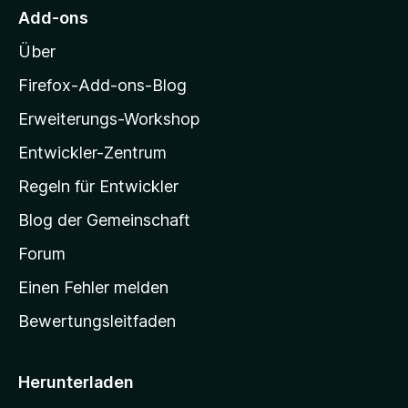
M
Add-ons
o
Über
z
i
Firefox-Add-ons-Blog
l
Erweiterungs-Workshop
l
Entwickler-Zentrum
a
-
Regeln für Entwickler
S
Blog der Gemeinschaft
t
a
Forum
r
Einen Fehler melden
t
Bewertungsleitfaden
s
e
i
Herunterladen
t