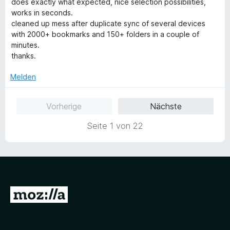
w
t
m
does exactly what expected, nice selection possibilities,
e
e
i
works in seconds.
r
t
t
cleaned up mess after duplicate sync of several devices
t
m
5
with 2000+ bookmarks and 150+ folders in a couple of
e
i
v
minutes.
t
t
o
thanks.
m
5
n
i
v
Melden
5
t
o
S
5
n
t
Vorherige
Nächste
v
5
e
o
S
r
Seite 1 von 22
n
t
n
5
e
e
S
r
n
t
n
e
e
r
n
Z
n
e
u
n
r