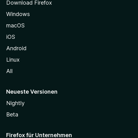
Download Firefox
e
Windows
g
e
macOS
h
iOS
e
n
Android
Linux
All
Neueste Versionen
Nightly
Beta
Firefox für Unternehmen