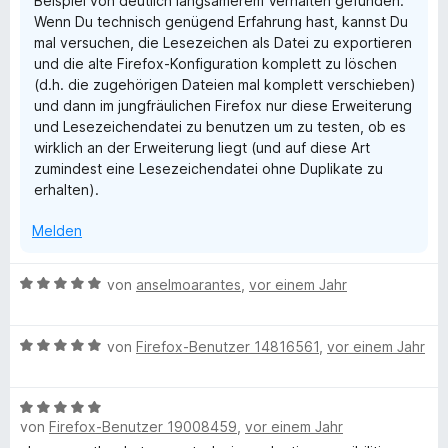
Beispiel von deutlich langsamerem Verhalten gefunden.
n
5
Wenn Du technisch genügend Erfahrung hast, kannst Du
e
S
mal versuchen, die Lesezeichen als Datei zu exportieren
n
t
und die alte Firefox-Konfiguration komplett zu löschen
e
(d.h. die zugehörigen Dateien mal komplett verschieben)
r
und dann im jungfräulichen Firefox nur diese Erweiterung
n
und Lesezeichendatei zu benutzen um zu testen, ob es
e
wirklich an der Erweiterung liegt (und auf diese Art
n
zumindest eine Lesezeichendatei ohne Duplikate zu
erhalten).
Melden
B
von
anselmoarantes
,
vor einem Jahr
e
w
B
e
von
Firefox-Benutzer 14816561
,
vor einem Jahr
e
r
w
t
B
e
e
von
Firefox-Benutzer 19008459
,
vor einem Jahr
e
r
t