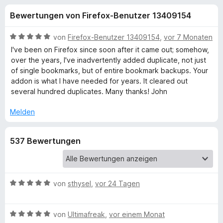
u
t
f
Bewertungen von Firefox-Benutzer 13409154
4
o
n
,
x
7
B
von
Firefox-Benutzer 13409154
,
vor 7 Monaten
-
g
v
e
I've been on Firefox since soon after it came out; somehow,
B
o
w
over the years, I've inadvertently added duplicate, not just
n
e
r
of single bookmarks, but of entire bookmark backups. Your
e
5
r
o
addon is what I have needed for years. It cleared out
S
t
several hundred duplicates. Many thanks! John
w
n
t
e
s
e
t
Melden
e
f
r
m
r
n
i
537 Bewertungen
e
t
ü
n
5
v
r
o
n
B
von
sthysel
,
vor 24 Tagen
B
5
e
S
w
B
o
t
e
von
Ultimafreak
,
vor einem Monat