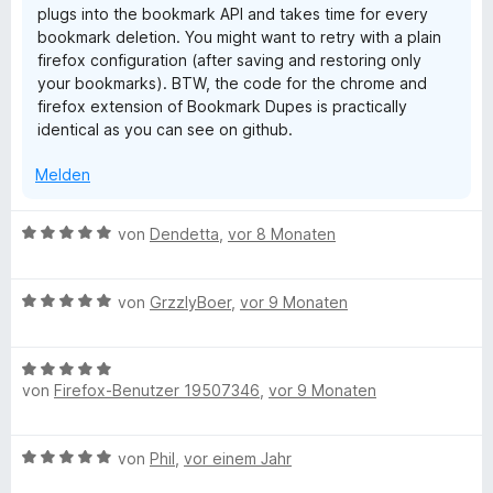
plugs into the bookmark API and takes time for every
e
bookmark deletion. You might want to retry with a plain
r
firefox configuration (after saving and restoring only
n
your bookmarks). BTW, the code for the chrome and
e
firefox extension of Bookmark Dupes is practically
n
identical as you can see on github.
Melden
B
von
Dendetta
,
vor 8 Monaten
e
w
B
e
von
GrzzlyBoer
,
vor 9 Monaten
e
r
w
t
B
e
e
von
Firefox-Benutzer 19507346
,
vor 9 Monaten
e
r
t
w
t
m
e
e
i
B
von
Phil
,
vor einem Jahr
r
t
t
e
t
m
5