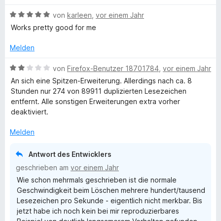
w
e
i
v
B
e
von
karleen
,
vor einem Jahr
t
t
o
e
r
m
Works pretty good for me
5
n
w
t
i
v
5
e
e
Melden
t
o
S
r
t
5
n
t
t
m
B
von
Firefox-Benutzer 18701784
,
vor einem Jahr
v
5
e
e
i
e
o
S
r
An sich eine Spitzen-Erweiterung. Allerdings nach ca. 8
t
t
w
n
t
n
Stunden nur 274 von 89911 duplizierten Lesezeichen
m
5
e
5
e
e
entfernt. Alle sonstigen Erweiterungen extra vorher
i
v
r
S
r
n
deaktiviert.
t
o
t
t
n
5
n
e
e
e
Melden
v
5
t
r
n
o
S
m
n
Antwort des Entwicklers
n
t
i
e
geschrieben am
vor einem Jahr
5
e
t
n
Wie schon mehrmals geschrieben ist die normale
S
r
2
Geschwindigkeit beim Löschen mehrere hundert/tausend
t
n
v
Lesezeichen pro Sekunde - eigentlich nicht merkbar. Bis
e
e
o
jetzt habe ich noch kein bei mir reproduzierbares
r
n
n