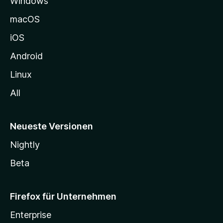
Windows
g
e
macOS
h
iOS
e
n
Android
Linux
All
Neueste Versionen
Nightly
Beta
Firefox für Unternehmen
Enterprise