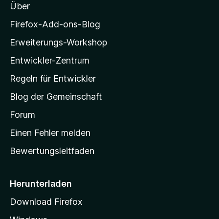
Über
z
d
i
Firefox-Add-ons-Blog
l
i
Erweiterungs-Workshop
l
Entwickler-Zentrum
a
r
-
Regeln für Entwickler
e
S
Blog der Gemeinschaft
t
c
a
Forum
r
Einen Fehler melden
t
t
Bewertungsleitfaden
s
o
e
r
i
Herunterladen
t
Download Firefox
e