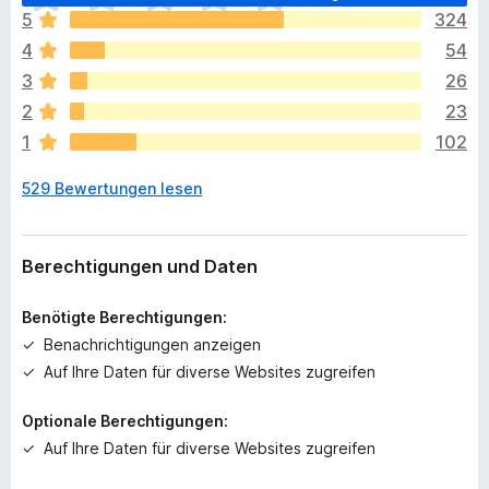
s
5
324
l
4
54
i
e
3
26
g
2
23
e
1
102
n
n
529 Bewertungen lesen
o
c
h
k
Berechtigungen und Daten
e
i
Benötigte Berechtigungen:
n
Benachrichtigungen anzeigen
e
Auf Ihre Daten für diverse Websites zugreifen
B
e
Optionale Berechtigungen:
w
e
Auf Ihre Daten für diverse Websites zugreifen
r