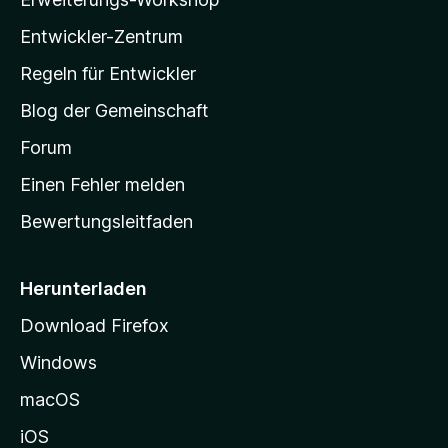
l
Entwickler-Zentrum
a
-
Regeln für Entwickler
S
Blog der Gemeinschaft
t
a
Forum
r
Einen Fehler melden
t
Bewertungsleitfaden
s
e
i
Herunterladen
t
Download Firefox
e
Windows
g
e
macOS
h
iOS
e