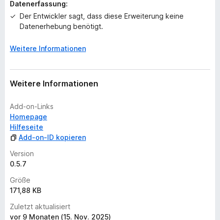
t
Datenerfassung:
u
Der Entwickler sagt, dass diese Erweiterung keine
n
Datenerhebung benötigt.
g
e
Weitere Informationen
n
v
o
Weitere Informationen
r
Add-on-Links
Homepage
Hilfeseite
Add-on-ID kopieren
Version
0.5.7
Größe
171,88 KB
Zuletzt aktualisiert
vor 9 Monaten (15. Nov. 2025)