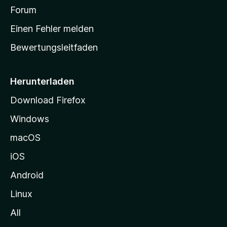
a
Forum
r
Einen Fehler melden
t
Bewertungsleitfaden
s
e
i
Herunterladen
t
Download Firefox
e
Windows
g
e
macOS
h
iOS
e
n
Android
Linux
All