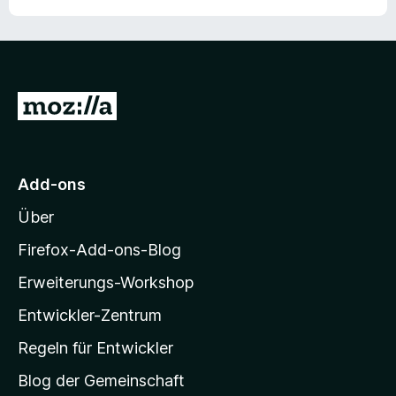
Z
u
r
M
Add-ons
o
Über
z
i
Firefox-Add-ons-Blog
l
Erweiterungs-Workshop
l
Entwickler-Zentrum
a
-
Regeln für Entwickler
S
Blog der Gemeinschaft
t