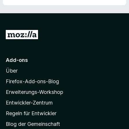
Z
u
r
M
Add-ons
o
Über
z
i
Firefox-Add-ons-Blog
l
Erweiterungs-Workshop
l
Entwickler-Zentrum
a
-
Regeln für Entwickler
S
Blog der Gemeinschaft
t