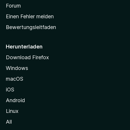
a
Forum
r
Einen Fehler melden
t
Bewertungsleitfaden
s
e
i
Herunterladen
t
Download Firefox
e
Windows
g
e
macOS
h
iOS
e
n
Android
Linux
All