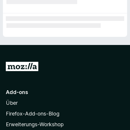
Z
u
r
M
Add-ons
o
Über
z
i
Firefox-Add-ons-Blog
l
Erweiterungs-Workshop
l