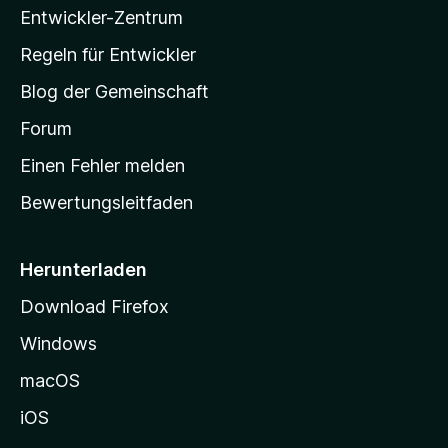
Entwickler-Zentrum
a
-
Regeln für Entwickler
S
Blog der Gemeinschaft
t
a
Forum
r
Einen Fehler melden
t
Bewertungsleitfaden
s
e
i
Herunterladen
t
Download Firefox
e
Windows
g
e
macOS
h
iOS
e