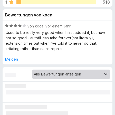
u
1
518
i
f
t
o
n
Bewertungen von koca
4
x
,
-
g
6
B
von
koca
,
vor einem Jahr
B
v
e
Used to be really very good when I first added it, but now
r
e
o
w
not so good - autofill can take forever(not literally),
o
n
e
extension times out when I've told it to never do that.
5
r
w
Irritating rather than catastrophic
n
S
t
s
t
e
Melden
e
f
e
t
r
r
m
ü
n
i
e
t
n
4
r
v
o
B
n
5
i
S