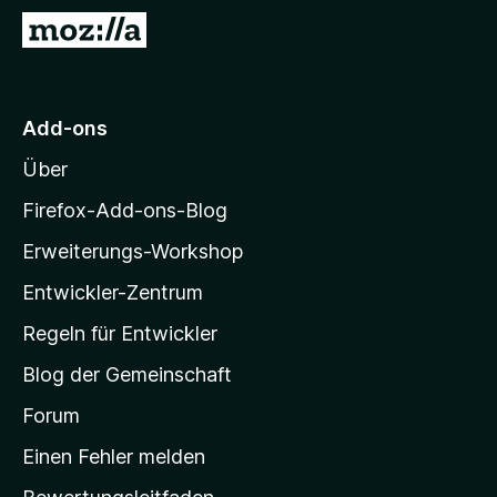
n
Z
5
S
u
t
r
e
M
r
Add-ons
n
o
e
Über
z
n
i
Firefox-Add-ons-Blog
l
Erweiterungs-Workshop
l
Entwickler-Zentrum
a
-
Regeln für Entwickler
S
Blog der Gemeinschaft
t
a
Forum
r
Einen Fehler melden
t