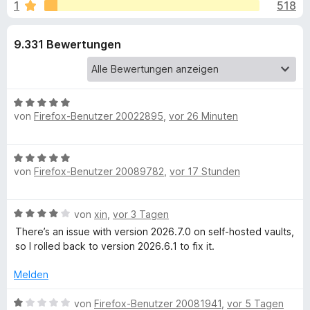
u
1
518
i
f
t
o
n
4
9.331 Bewertungen
x
,
-
g
6
B
v
r
e
o
B
o
n
von
Firefox-Benutzer 20022895
,
vor 26 Minuten
e
5
w
n
w
S
s
e
t
B
r
e
f
e
von
Firefox-Benutzer 20089782
,
vor 17 Stunden
e
t
r
r
w
e
ü
n
e
t
B
e
von
xin
,
vor 3 Tagen
r
m
e
n
t
r
There’s an issue with version 2026.7.0 on self‑hosted vaults,
i
w
e
so I rolled back to version 2026.6.1 to fix it.
t
e
t
5
B
r
m
Melden
v
t
i
o
i
e
B
t
von
Firefox-Benutzer 20081941
,
vor 5 Tagen
n