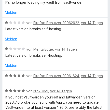
n
t
t
o
e
It's no longer loading my vault from vaultwarden
e
m
1
n
w
M
n
i
v
5
e
Melden
t
o
S
r
a
5
n
t
t
B
von
Firefox-Benutzer 20062922
,
vor 14 Tagen
v
5
e
e
e
Latest version breaks self-hosting.
n
o
S
r
t
w
n
t
n
m
e
Melden
5
e
e
i
a
r
S
r
n
t
t
B
von
MentalEdge
,
vor 14 Tagen
t
n
2
e
e
g
Latest version breaks self-hosting.
e
e
v
t
w
r
n
o
m
e
Melden
e
n
n
i
r
e
5
t
t
B
von
Firefox-Benutzer 20061624
,
vor 14 Tagen
n
r
S
1
e
e
t
v
t
w
e
o
m
B
e
von
NickCool
,
vor 14 Tagen
r
n
i
e
r
If you host Vaultwarden yourself and Bitwarden version
n
5
t
w
t
2026.7.0 broke your sync with Vault, you need to update
e
S
1
e
e
Vaultwarden to at least version 1.36.0, preferably the latest.
n