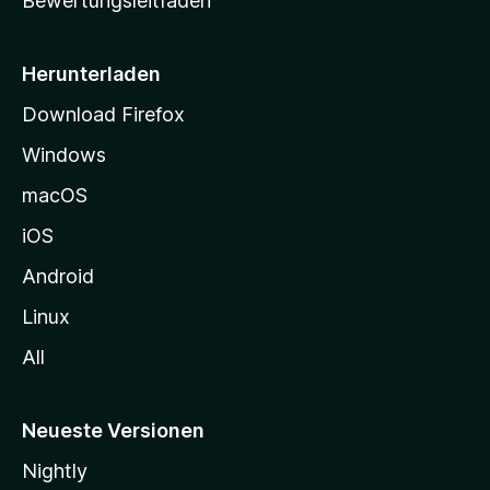
Bewertungsleitfaden
s
e
i
Herunterladen
t
Download Firefox
e
Windows
g
e
macOS
h
iOS
e
n
Android
Linux
All
Neueste Versionen
Nightly