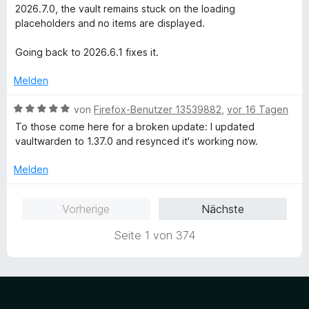
e
5
r
2026.7.0, the vault remains stuck on the loading
r
v
t
placeholders and no items are displayed.
n
o
e
e
n
t
Going back to 2026.6.1 fixes it.
n
5
m
S
i
Melden
t
t
e
1
B
von
Firefox-Benutzer 13539882
,
vor 16 Tagen
r
v
e
To those come here for a broken update: I updated
n
o
w
vaultwarden to 1.37.0 and resynced it's working now.
e
n
e
n
5
r
Melden
S
t
t
e
Vorherige
Nächste
e
t
r
m
Seite 1 von 374
n
i
e
t
n
5
v
o