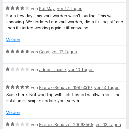
r
n
m
w
n
5
i
B
e
von
Kat May
,
vor 12 Tagen
S
P
t
e
r
For a few days, my vaultwarden wasn't loading. This was
t
1
w
t
annoying. We updated our vaultwarden, did a full log-off and
e
v
e
e
a
then it started working again. still annyoing.
r
o
r
t
n
n
t
m
Melden
s
e
5
e
i
n
S
t
t
B
von
Capy
,
vor 12 Tagen
s
t
m
5
e
e
i
v
w
r
w
t
o
B
e
von
addons_name
,
vor 13 Tagen
n
4
n
e
r
e
v
5
w
t
o
n
o
S
B
e
von
Firefox-Benutzer 19823310
,
vor 13 Tagen
e
n
t
e
r
t
Same here. Not workling with self-hosted vaultwarden. The
r
5
e
w
t
m
solution ist simple: update your server.
S
r
e
e
i
t
t
n
r
t
t
Melden
e
e
t
m
5
r
n
e
i
-
v
B
von
Firefox-Benutzer 20063565
,
vor 13 Tagen