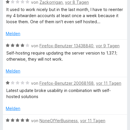
n
m
5
n
t
B
von
Zackorrigan
,
vor 8 Tagen
o
i
v
5
e
e
It used to work nicely but in the last month, I have to reenter
t
o
S
r
w
my 4 bitwarden accounts at least once a week because it
s
5
n
t
n
e
loose them. One of them isn't even self hosted...
v
5
e
e
r
o
S
t
r
n
t
Melden
n
t
n
e
5
e
e
t
B
e
von
Firefox-Benutzer 13438840
,
vor 9 Tagen
S
r
n
m
e
Self-hosting require updating the server version to 1.37.1;
t
n
i
w
otherwise, they will not work.
n
e
e
t
e
r
n
1
r
Melden
l
n
v
t
e
o
e
B
von
Firefox-Benutzer 20068168
,
vor 11 Tagen
n
n
o
t
e
Latest update broke usability in combination with self-
5
m
w
hosted solutions
S
i
e
s
t
t
r
Melden
e
4
t
e
r
v
e
B
von
NoneOfYerBusiness
,
vor 11 Tagen
n
o
t
e
e