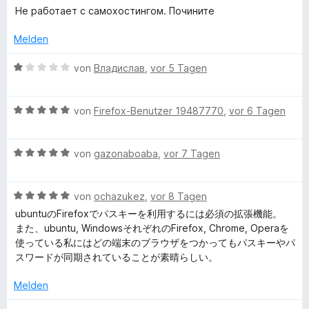
t
e
5
5
Не работает с самохостингом. Почините
m
t
w
v
S
i
e
o
Melden
t
t
r
n
w
e
4
t
5
B
von
Владислав
,
vor 5 Tagen
r
v
e
S
e
n
a
o
t
t
w
e
n
m
e
B
e
von
Firefox-Benutzer 19487770
,
vor 6 Tagen
n
r
5
i
r
e
r
S
t
n
w
t
t
1
e
B
d
e
von
gazonaboaba
,
vor 7 Tagen
e
e
v
n
e
r
t
r
o
w
t
m
e
n
n
B
e
von
ochazukez
,
vor 8 Tagen
e
i
e
5
e
r
t
t
ubuntuのFirefoxでパスキーを利用するには必須の拡張機能。
n
n
S
w
t
m
1
また、ubuntu, WindowsそれぞれのFirefox, Chrome, Operaを
t
e
e
i
v
使っている私にはどの端末のブラウザをつかってもパスキーやパ
-
e
r
t
t
o
スワードが同期されていることが素晴らしい。
r
t
m
5
n
n
e
i
v
5
Melden
K
e
t
t
o
S