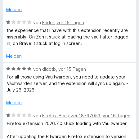
t
v
r
t
e
o
t
m
Melden
r
n
e
i
n
5
t
t
B
von
Ender
,
vor 15 Tagen
e
S
m
5
e
the experience that I have with this extension recently are
n
t
i
v
w
miserably. On Zen it stuck at loading the vault after logged-
e
t
o
e
in, on Brave it stuck at log in screen.
r
5
n
r
n
v
5
t
Melden
e
o
S
e
n
n
t
t
B
von
didotb
,
vor 15 Tagen
5
e
m
e
For all those using Vaultwarden, you need to update your
S
r
i
w
Vaultwarden server, and the extension will sync up again. -
t
n
t
e
July 26, 2026.
e
e
1
r
r
n
v
t
Melden
n
o
e
e
n
t
B
von
Firefox-Benutzer 18797053
,
vor 16 Tagen
n
5
m
e
Firefox extension 2026.7.0 stuck loading with Vaultwarden
S
i
w
t
t
e
After updating the Bitwarden Firefox extension to version