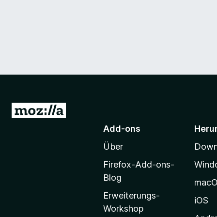
Z
u
Add-ons
Heru
r
Über
Downl
M
o
Firefox-Add-ons-
Wind
z
Blog
mac
i
Erweiterungs-
l
iOS
Workshop
l