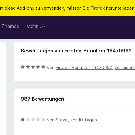
m diese Add-ons zu verwenden, müssen Sie
Firefox
herunterladen
Themes
Mehr…
Bewertungen von Firefox-Benutzer 19470992
B
von
Firefox-Benutzer 19470992
,
vor einem
e
w
e
r
987 Bewertungen
t
e
t
m
B
von
Steve
,
vor 10 Tagen
i
e
t
w