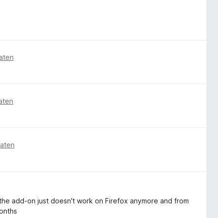
aten
aten
naten
zed the add-on just doesn't work on Firefox anymore and from
months