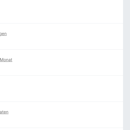
agen
 Monat
aten