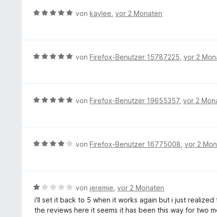
S
v
m
r
t
B
von
kaylee
,
vor 2 Monaten
o
i
t
e
e
n
t
e
r
w
5
4
t
n
e
S
v
m
e
r
t
B
von
Firefox-Benutzer 15787225
,
vor 2 Mon
o
i
n
t
e
e
n
t
e
r
w
5
1
t
n
e
S
v
m
e
r
t
B
von
Firefox-Benutzer 19655357
,
vor 2 Mon
o
i
n
t
e
e
n
t
e
r
w
5
5
t
n
e
S
v
m
e
r
t
B
von
Firefox-Benutzer 16775008
,
vor 2 Mo
o
i
n
t
e
e
n
t
e
r
w
5
5
t
n
e
S
v
m
e
r
t
B
von
jeremie
,
vor 2 Monaten
o
i
n
t
e
e
n
i'll set it back to 5 when it works again but i just reali
t
e
r
w
5
the reviews here it seems it has been this way for two 
5
t
n