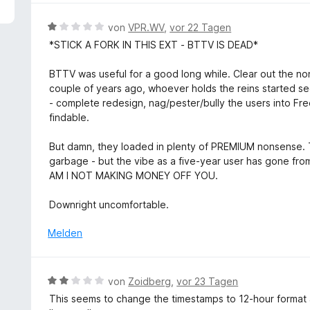
5
e
v
r
B
von
VPR.WV
,
vor 22 Tagen
o
t
e
*STICK A FORK IN THIS EXT - BTTV IS DEAD*
n
e
w
5
t
e
BTTV was useful for a good long while. Clear out the nons
S
m
r
couple of years ago, whoever holds the reins started se
t
i
t
- complete redesign, nag/pester/bully the users into Fre
e
t
e
findable.
r
1
t
n
v
m
But damn, they loaded in plenty of PREMIUM nonsense. 
e
o
i
garbage - but the vibe as a five-year user has gone
n
n
t
AM I NOT MAKING MONEY OFF YOU.
5
1
S
v
Downright uncomfortable.
t
o
e
n
Melden
r
5
n
S
e
t
B
von
Zoidberg
,
vor 23 Tagen
n
e
e
This seems to change the timestamps to 12-hour format an
r
w