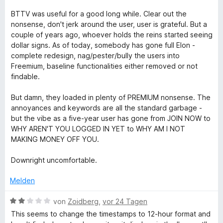
w
t
e
1
e
e
r
BTTV was useful for a good long while. Clear out the
t
v
r
t
n
nonsense, don't jerk around the user, user is grateful. But a
o
t
m
e
couple of years ago, whoever holds the reins started seeing
t
n
e
i
n
dollar signs. As of today, somebody has gone full Elon -
5
t
t
complete redesign, nag/pester/bully the users into
S
e
m
1
Freemium, baseline functionalities either removed or not
t
i
v
findable.
e
t
o
r
r
1
n
But damn, they loaded in plenty of PREMIUM nonsense. The
n
v
5
annoyances and keywords are all the standard garbage -
T
e
o
S
but the vibe as a five-year user has gone from JOIN NOW to
n
n
t
WHY AREN'T YOU LOGGED IN YET to WHY AM I NOT
T
5
e
MAKING MONEY OFF YOU.
S
r
t
n
V
Downright uncomfortable.
e
e
r
n
Melden
n
e
B
von
Zoidberg
,
vor 24 Tagen
n
e
This seems to change the timestamps to 12-hour format and
w