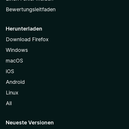
t
Bewertungsleitfaden
s
e
i
Herunterladen
t
Download Firefox
e
Windows
g
e
macOS
h
iOS
e
n
Android
Linux
All
Neueste Versionen