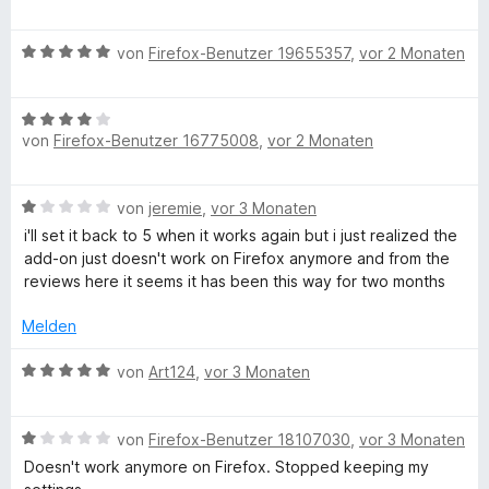
e
r
t
t
n
t
w
t
m
4
5
e
B
e
von
Firefox-Benutzer 19655357
,
vor 2 Monaten
e
i
v
S
r
e
r
t
t
o
t
n
w
t
m
1
n
e
e
B
e
e
i
v
5
r
n
von
Firefox-Benutzer 16775008
,
vor 2 Monaten
e
r
t
t
o
S
n
w
t
m
5
n
t
e
e
e
i
v
5
e
n
B
von
jeremie
,
vor 3 Monaten
r
t
t
o
S
r
e
t
m
i'll set it back to 5 when it works again but i just realized the
5
n
t
n
w
e
i
add-on just doesn't work on Firefox anymore and from the
v
5
e
e
e
t
t
reviews here it seems it has been this way for two months
o
S
r
n
r
m
5
n
t
n
t
i
Melden
v
5
e
e
e
t
o
S
r
n
t
B
4
von
Art124
,
vor 3 Monaten
n
t
n
m
e
v
5
e
e
i
w
o
S
r
n
t
B
e
von
Firefox-Benutzer 18107030
,
vor 3 Monaten
n
t
n
1
e
r
5
e
e
Doesn't work anymore on Firefox. Stopped keeping my
v
w
t
S
r
n