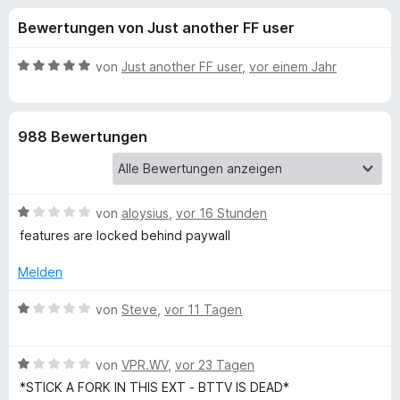
u
t
f
Bewertungen von Just another FF user
4
o
n
,
x
5
B
von
Just another FF user
,
vor einem Jahr
-
g
v
e
B
o
w
n
e
r
e
988 Bewertungen
5
r
o
S
t
w
n
t
e
s
e
t
e
B
f
von
aloysius
,
vor 16 Stunden
r
m
r
e
n
i
features are locked behind paywall
w
e
t
ü
e
n
5
Melden
r
v
r
t
B
o
von
Steve
,
vor 11 Tagen
e
e
n
B
t
w
5
m
B
e
von
VPR.WV
,
vor 23 Tagen
S
i
e
r
e
t
*STICK A FORK IN THIS EXT - BTTV IS DEAD*
t