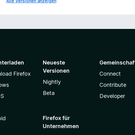
Alle Versionen anzeigen
nterladen
Neueste
Gemeinschaf
Versionen
oad Firefox
Connect
Nightly
ows
Contribute
Beta
OS
Developer
Firefox für
oid
Unternehmen