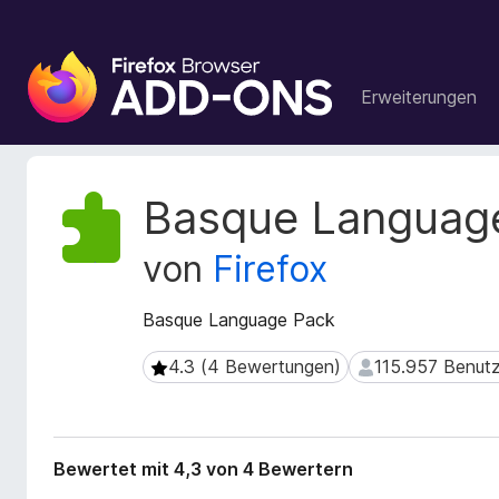
A
d
Erweiterungen
d
-
o
n
M
Basque Languag
s
e
t
f
von
Firefox
a
ü
d
r
a
Basque Language Pack
d
t
e
e
4.3 (4 Bewertungen)
115.957 Benutz
4.3 (4 Bewertungen)
115.957 Benutzer
n
n
F
z
u
i
r
r
Bewertet mit 4,3 von 4 Bewertern
E
e