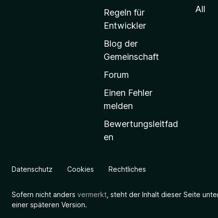
S
All
Regeln für
t
Entwickler
a
Blog der
r
Gemeinschaft
t
s
Forum
e
Einen Fehler
i
melden
t
Bewertungsleitfad
e
en
g
e
h
Datenschutz
Cookies
Rechtliches
e
n
Sofern nicht anders
vermerkt
, steht der Inhalt dieser Seite unt
einer späteren Version.