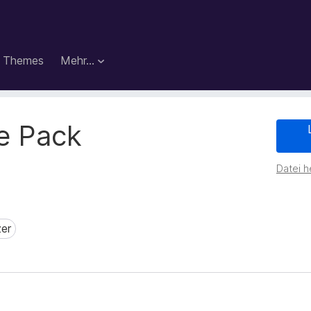
Themes
Mehr…
e Pack
Datei h
er