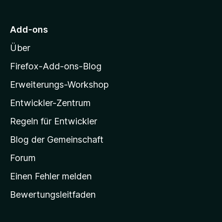
n
t
n
r
5
e
e
M
S
r
Add-ons
n
o
t
n
Über
e
e
z
r
n
i
Firefox-Add-ons-Blog
n
l
e
Erweiterungs-Workshop
l
n
Entwickler-Zentrum
a
-
Regeln für Entwickler
S
Blog der Gemeinschaft
t
a
Forum
r
Einen Fehler melden
t
Bewertungsleitfaden
s
e