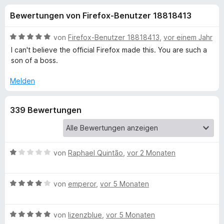
u
t
f
Bewertungen von Firefox-Benutzer 18818413
3
o
n
,
x
4
B
von
Firefox-Benutzer 18818413
,
vor einem Jahr
-
g
v
e
I can't believe the official Firefox made this. You are such a
B
o
w
son of a boss.
n
e
r
e
5
r
o
Melden
S
t
w
n
t
e
s
339 Bewertungen
e
t
e
f
r
m
r
n
i
e
t
ü
n
5
B
von
Raphael Quintão
,
vor 2 Monaten
v
e
r
o
w
B
n
e
von
emperor
,
vor 5 Monaten
A
e
5
r
w
S
t
B
e
u
von
lizenzblue
,
vor 5 Monaten
t
e