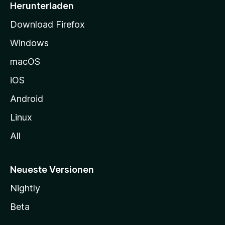
i
Herunterladen
t
Download Firefox
e
Windows
g
e
macOS
h
iOS
e
n
Android
Linux
All
Neueste Versionen
Nightly
Beta