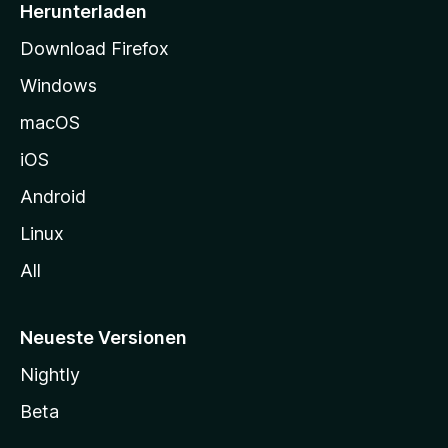
i
Herunterladen
t
Download Firefox
e
Windows
g
e
macOS
h
iOS
e
n
Android
Linux
All
Neueste Versionen
Nightly
Beta