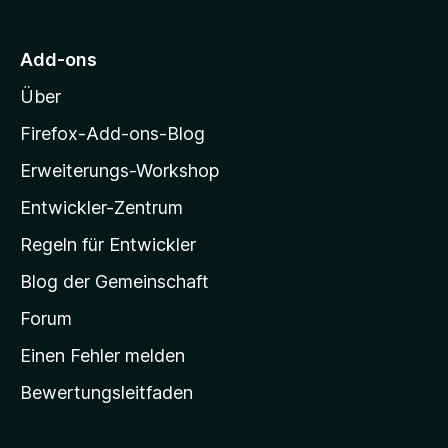
n
t
n
r
5
e
e
M
S
r
Add-ons
n
o
t
n
Über
e
e
z
r
n
i
Firefox-Add-ons-Blog
n
l
e
Erweiterungs-Workshop
l
n
Entwickler-Zentrum
a
-
Regeln für Entwickler
S
Blog der Gemeinschaft
t
a
Forum
r
Einen Fehler melden
t
Bewertungsleitfaden
s
e