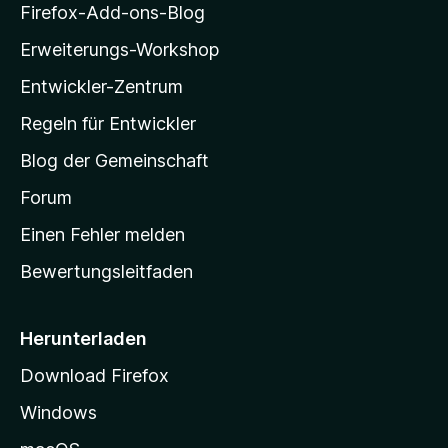
i
Firefox-Add-ons-Blog
n
l
e
Erweiterungs-Workshop
l
n
Entwickler-Zentrum
a
-
Regeln für Entwickler
S
Blog der Gemeinschaft
t
a
Forum
r
Einen Fehler melden
t
Bewertungsleitfaden
s
e
i
Herunterladen
t
Download Firefox
e
Windows
g
e