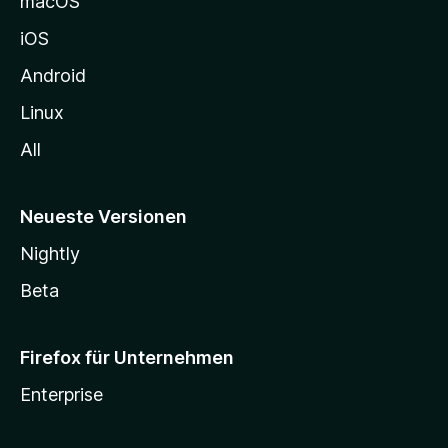
macOS
h
iOS
e
n
Android
Linux
All
Neueste Versionen
Nightly
Beta
Firefox für Unternehmen
Enterprise