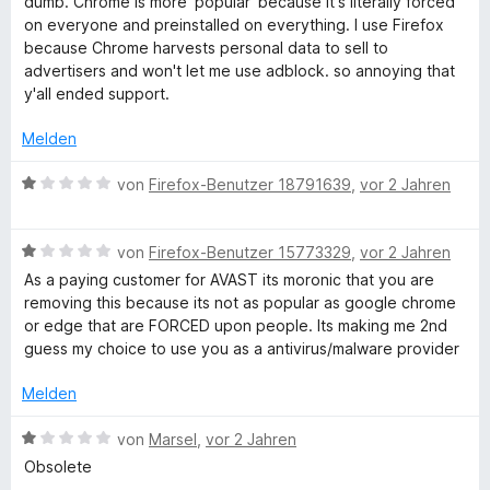
P
dumb. Chrome is more 'popular' because it's literally forced
r
n
1
e
e
on everyone and preinstalled on everything. I use Firefox
n
v
r
t
because Chrome harvests personal data to sell to
r
e
o
t
m
advertisers and won't let me use adblock. so annoying that
n
n
e
i
y'all ended support.
i
5
t
t
S
m
5
Melden
t
v
i
v
e
t
o
B
von
Firefox-Benutzer 18791639
,
vor 2 Jahren
r
1
n
e
a
n
v
5
w
e
o
S
B
e
von
Firefox-Benutzer 15773329
,
vor 2 Jahren
c
n
n
t
e
r
As a paying customer for AVAST its moronic that you are
5
e
w
t
removing this because its not as popular as google chrome
y
S
r
e
e
or edge that are FORCED upon people. Its making me 2nd
t
n
r
t
guess my choice to use you as a antivirus/malware provider
e
e
t
m
r
n
e
i
Melden
n
t
t
e
m
1
B
von
Marsel
,
vor 2 Jahren
n
i
v
e
Obsolete
t
o
w