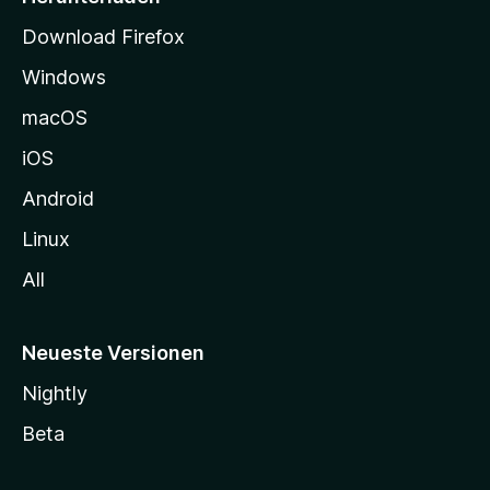
t
Download Firefox
e
Windows
g
e
macOS
h
iOS
e
n
Android
Linux
All
Neueste Versionen
Nightly
Beta