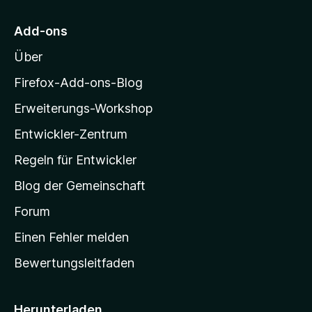
r
n
5
M
e
S
Add-ons
o
n
t
Über
e
z
r
i
Firefox-Add-ons-Blog
n
l
e
Erweiterungs-Workshop
l
n
Entwickler-Zentrum
a
-
Regeln für Entwickler
S
Blog der Gemeinschaft
t
a
Forum
r
Einen Fehler melden
t
Bewertungsleitfaden
s
e
i
Herunterladen