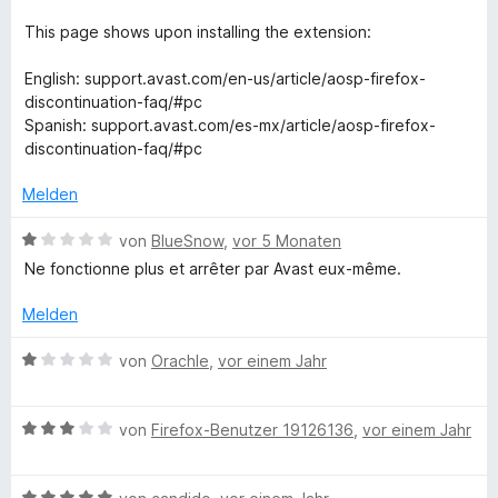
t
e
1
e
r
This page shows upon installing the extension:
a
v
t
n
o
m
e
English: support.avast.com/en-us/article/aosp-firefox-
s
n
i
n
discontinuation-faq/#pc
5
t
Spanish: support.avast.com/es-mx/article/aosp-firefox-
S
t
1
discontinuation-faq/#pc
t
v
e
o
O
Melden
r
n
n
5
B
von
BlueSnow
,
vor 5 Monaten
n
e
S
e
Ne fonctionne plus et arrêter par Avast eux-même.
n
t
w
l
e
e
Melden
r
r
n
i
t
B
von
Orachle
,
vor einem Jahr
e
e
e
n
t
w
n
m
B
e
von
Firefox-Benutzer 19126136
,
vor einem Jahr
i
e
r
e
t
w
t
1
B