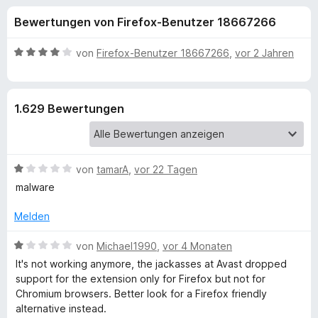
u
t
f
Bewertungen von Firefox-Benutzer 18667266
4
o
n
,
x
5
B
von
Firefox-Benutzer 18667266
,
vor 2 Jahren
-
g
v
e
B
o
w
n
e
r
e
1.629 Bewertungen
5
r
o
S
t
w
n
t
e
s
e
t
e
B
f
von
tamarA
,
vor 22 Tagen
r
m
r
e
n
i
malware
w
e
t
ü
e
n
4
Melden
r
v
r
t
B
o
von
Michael1990
,
vor 4 Monaten
e
e
n
It's not working anymore, the jackasses at Avast dropped
A
t
w
5
support for the extension only for Firefox but not for
m
e
S
Chromium browsers. Better look for a Firefox friendly
i
r
v
t
alternative instead.
t