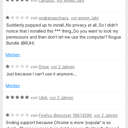
e
von
candido
,
vor einem Jahr
e
S
v
e
r
t
o
w
t
m
n
B
e
e
von
snakepaschaos
,
vor einem Jahr
e
i
5
e
r
t
t
Suddenly popped up to install.,No privacy at all.,So I didn't
S
w
t
m
1
notice that I installed this *** thing.,Do you want to lock my
c
t
e
e
i
v
permissions and then don't let me use the computer? Rogue
e
r
t
t
o
Bundle (BRUH)
u
r
t
m
3
n
n
e
i
v
5
Melden
r
e
t
t
o
S
n
m
5
n
t
B
von
Drew
,
vor 2 Jahren
i
v
5
e
e
i
Just because I can't use it anymore...
t
o
S
r
w
1
n
t
n
e
Melden
t
v
5
e
e
r
o
S
r
n
t
B
von
Ulph
,
vor 2 Jahren
y
n
t
n
e
e
5
e
e
t
w
S
&
r
n
m
B
e
von
Firefox-Benutzer 18814296
,
vor 2 Jahren
t
n
i
e
r
Ending support because Chrome is more 'popular' is so
e
e
t
w
t