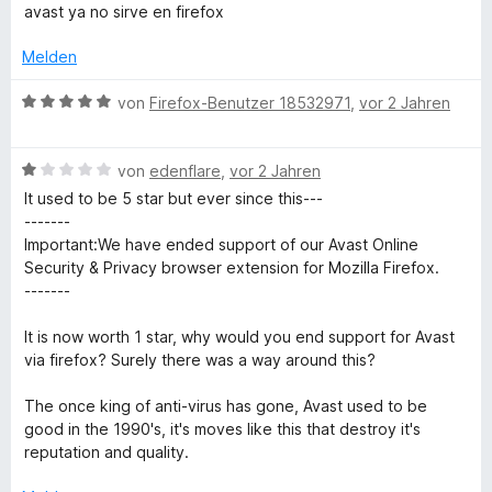
e
r
t
t
o
S
avast ya no sirve en firefox
r
w
t
m
5
n
t
n
e
e
i
v
5
Melden
e
e
r
t
t
o
S
r
n
t
m
5
n
B
t
von
Firefox-Benutzer 18532971
,
vor 2 Jahren
n
e
i
v
5
e
e
e
t
t
o
S
w
r
n
m
5
n
B
t
e
von
edenflare
,
vor 2 Jahren
n
i
v
5
e
e
r
e
It used to be 5 star but ever since this---
t
o
S
w
r
t
n
-------
2
n
t
e
n
e
Important:We have ended support of our Avast Online
v
5
e
r
e
t
Security & Privacy browser extension for Mozilla Firefox.
o
S
r
t
n
m
-------
n
t
n
e
i
5
e
e
t
t
It is now worth 1 star, why would you end support for Avast
S
r
n
m
5
via firefox? Surely there was a way around this?
t
n
i
v
e
e
t
o
The once king of anti-virus has gone, Avast used to be
r
n
1
n
good in the 1990's, it's moves like this that destroy it's
n
v
5
reputation and quality.
e
o
S
n